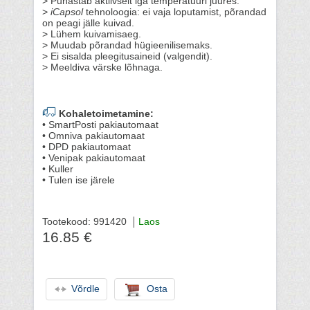
> Puhastab aktiivselt iga temperatuuri juures.
>
iCapsol
tehnoloogia: ei vaja loputamist, põrandad
on peagi jälle kuivad.
> Lühem kuivamisaeg.
> Muudab põrandad hügieenilisemaks.
> Ei sisalda pleegitusaineid (valgendit).
> Meeldiva värske lõhnaga.
Kohaletoimetamine:
• SmartPosti pakiautomaat
• Omniva pakiautomaat
• DPD pakiautomaat
• Venipak pakiautomaat
• Kuller
• Tulen ise järele
Tootekood: 991420
Laos
16.85 €
Võrdle
Osta