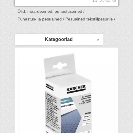
Võrdlus
0/0
Õlid, määrdeained, puhastusained /
Puhastus- ja pesuained /
Pesuained tekstiilpesurile /
Kategooriad