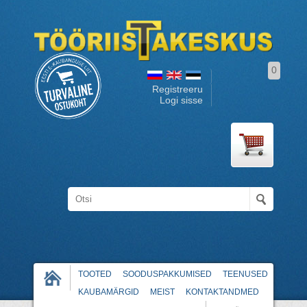
0
Registreeru
Logi sisse
TOOTED
SOODUSPAKKUMISED
TEENUSED
KAUBAMÄRGID
MEIST
KONTAKTANDMED