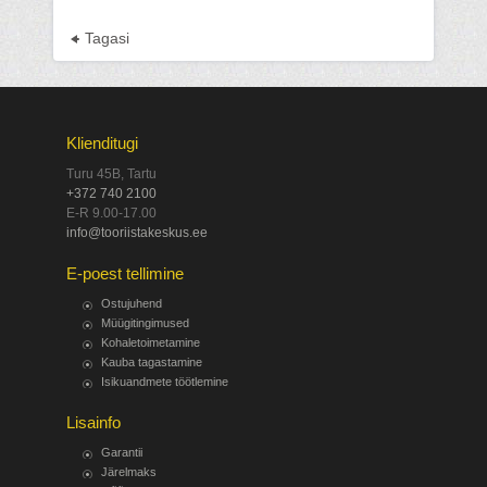
Tagasi
Klienditugi
Turu 45B, Tartu
+372 740 2100
E-R 9.00-17.00
info@tooriistakeskus.ee
E-poest tellimine
Ostujuhend
Müügitingimused
Kohaletoimetamine
Kauba tagastamine
Isikuandmete töötlemine
Lisainfo
Garantii
Järelmaks