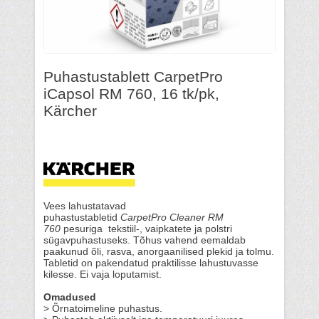
Puhastustablett CarpetPro
iCapsol RM 760, 16 tk/pk,
Kärcher
Vees lahustatavad
puhastustabletid
CarpetPro Cleaner RM
760
pesuriga tekstiil-, vaipkatete ja polstri
sügavpuhastuseks. Tõhus vahend eemaldab
paakunud õli, rasva, anorgaanilised plekid ja tolmu.
Tabletid on pakendatud praktilisse lahustuvasse
kilesse. Ei vaja loputamist.
Omadused
> Õrnatoimeline puhastus.