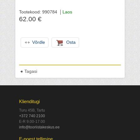
Tootekood: 990784
Laos
62.00 €
Võrdle
Osta
Tagasi
Klienditugi
Turu 45B, Tartu
+372 740 2100
E-R 9.00-17.00
info@tooriistakeskus.ee
E-poest tellimine