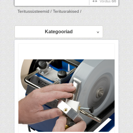
Võrdlus
0/0
Teritussüsteemid /
Teritusrakised /
Kategooriad