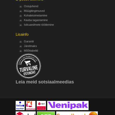
Ostujuhend
Müügitingimused
Kohaletoimetamine
Kauba tagastamine
Isikuandmete töötlemine
Lisainfo
Garantii
Järelmaks
Mõõttabelid
Leia meid sotsiaalmeedias