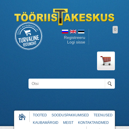
0
Registreeru
Logi sisse
TOOTED
SOODUSPAKKUMISED
TEENUSED
KAUBAMÄRGID
MEIST
KONTAKTANDMED