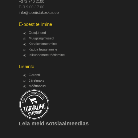
+372 740 2100
E-R 9.00-17.00
info@tooriistakeskus.ee
E-poest tellimine
Ostujuhend
Müügitingimused
Kohaletoimetamine
Kauba tagastamine
Isikuandmete töötlemine
Lisainfo
Garantii
Järelmaks
Mõõttabelid
Leia meid sotsiaalmeedias