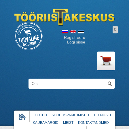
0
Registreeru
Logi sisse
TOOTED
SOODUSPAKKUMISED
TEENUSED
KAUBAMÄRGID
MEIST
KONTAKTANDMED