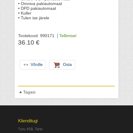
• Omniva pakiautomaat
• DPD pakiautomaat
• Kuller
• Tulen ise järele
Tootekood: 990171
Tellimisel
36.10 €
Võrdle
Osta
Tagasi
Klienditugi
Turu 45B, Tartu