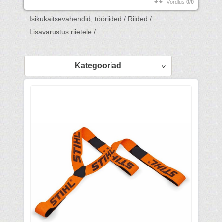
Võrdlus
0/0
Isikukaitsevahendid, tööriided /
Riided /
Lisavarustus riietele /
Kategooriad