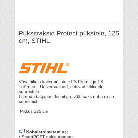
Püksitraksid Protect pükstele, 125
cm, STIHL
Võsalõikaja kaitsepükstele FS Protect ja FS
TriProtect. Universaalsed, sobivad kõikidele
suurustele.
Lameda takjapael-kinnitiga, vältimaks naha sisse
soonimist.
Pikkus 125 cm
Kohaletoimetamine:
• SmartPOST pakiautomaat