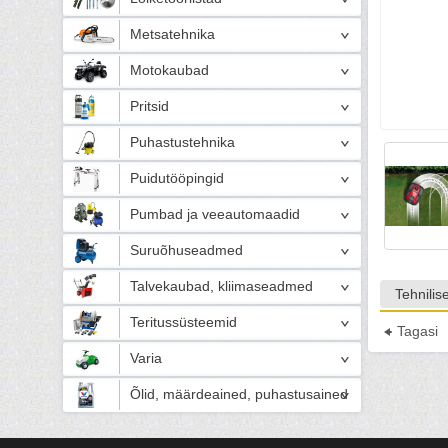
Metsatehnika
Motokaubad
Pritsid
Puhastustehnika
Puidutööpingid
Pumbad ja veeautomaadid
Suruõhuseadmed
Talvekaubad, kliimaseadmed
Tehnili
Teritussüsteemid
Tagasi
Varia
Õlid, määrdeained, puhastusained