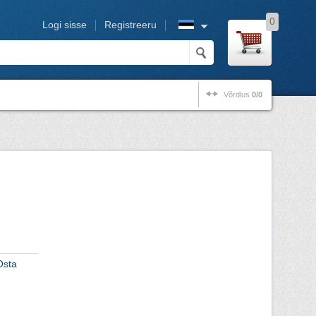
0
Logi sisse
Registreeru
Võrdlus
0/0
Osta