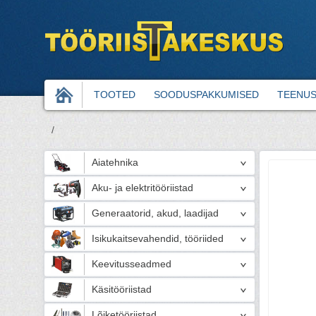
TOOTED
SOODUSPAKKUMISED
TEENU
/
Aiatehnika
Aku- ja elektritööriistad
Generaatorid, akud, laadijad
Isikukaitsevahendid, tööriided
Keevitusseadmed
Käsitööriistad
Lõiketööriistad