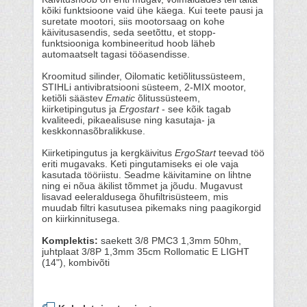
kõiki funktsioone vaid ühe käega. Kui teete pausi ja
suretate mootori, siis mootorsaag on kohe
käivitusasendis, seda seetõttu, et stopp-
funktsiooniga kombineeritud hoob läheb
automaatselt tagasi tööasendisse.
Kroomitud silinder, Oilomatic ketiõlitussüsteem,
STIHLi antivibratsiooni süsteem, 2-MIX mootor,
ketiõli säästev
Ematic
õlitussüsteem,
kiirketipingutus ja
Ergostart
- see kõik tagab
kvaliteedi, pikaealisuse ning kasutaja- ja
keskkonnasõbralikkuse.
Kiirketipingutus ja kergkäivitus
ErgoStart
teevad töö
eriti mugavaks. Keti pingutamiseks ei ole vaja
kasutada tööriistu. Seadme käivitamine on lihtne
ning ei nõua äkilist tõmmet ja jõudu. Mugavust
lisavad eeleraldusega õhufiltrisüsteem, mis
muudab filtri kasutusea pikemaks ning paagikorgid
on kiirkinnitusega.
Komplektis:
saekett 3/8 PMC3 1,3mm 50hm,
juhtplaat 3/8P 1,3mm 35cm Rollomatic E LIGHT
(14"), kombivõti