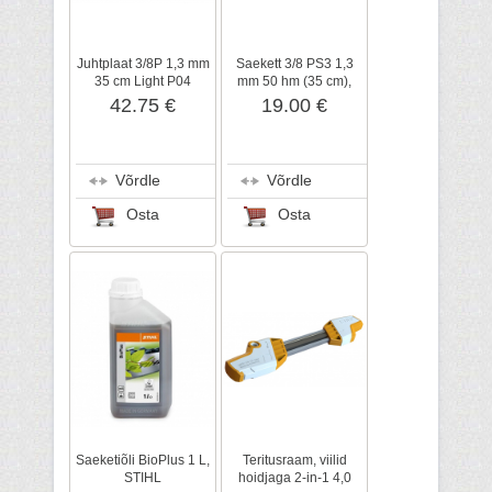
Juhtplaat 3/8P 1,3 mm
Saekett 3/8 PS3 1,3
35 cm Light P04
mm 50 hm (35 cm),
(3005), STIHL
STIHL
42.75 €
19.00 €
Võrdle
Võrdle
Osta
Osta
Saeketiõli BioPlus 1 L,
Teritusraam, viilid
STIHL
hoidjaga 2-in-1 4,0