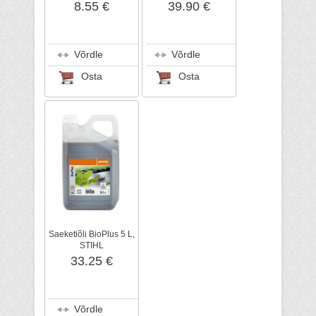
mm, STIHL
8.55 €
39.90 €
Võrdle
Võrdle
Osta
Osta
Saeketiõli BioPlus 5 L,
STIHL
33.25 €
Võrdle