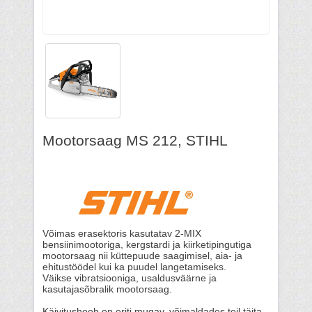
Mootorsaag MS 212, STIHL
Võimas erasektoris kasutatav 2-MIX
bensiinimootoriga, kergstardi ja kiirketipingutiga
mootorsaag nii küttepuude saagimisel, aia- ja
ehitustöödel kui ka puudel langetamiseks.
Väikse vibratsiooniga, usaldusväärne ja
kasutajasõbralik mootorsaag.
Käivitushoob on eriti mugav, võimaldades teil täita