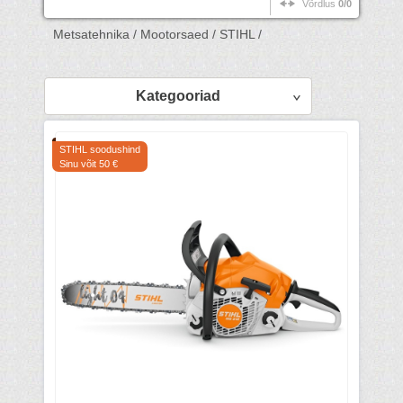
Võrdlus
0/0
Metsatehnika /
Mootorsaed /
STIHL /
Kategooriad
STIHL soodushind
Sinu võit 50 €