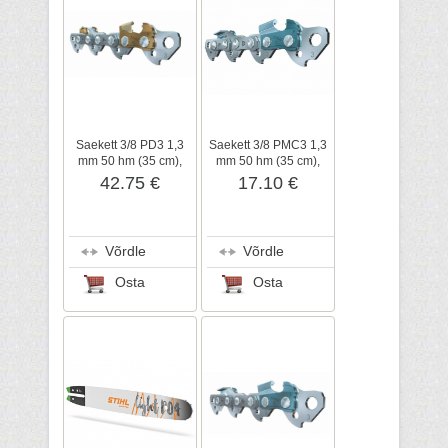
Saekett 3/8 PD3 1,3
Saekett 3/8 PMC3 1,3
mm 50 hm (35 cm),
mm 50 hm (35 cm),
kõvasulam, STIHL
STIHL
42.75 €
17.10 €
Võrdle
Võrdle
Osta
Osta