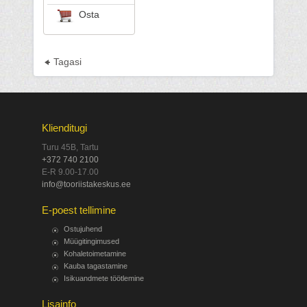
Osta
Tagasi
Klienditugi
Turu 45B, Tartu
+372 740 2100
E-R 9.00-17.00
info@tooriistakeskus.ee
E-poest tellimine
Ostujuhend
Müügitingimused
Kohaletoimetamine
Kauba tagastamine
Isikuandmete töötlemine
Lisainfo