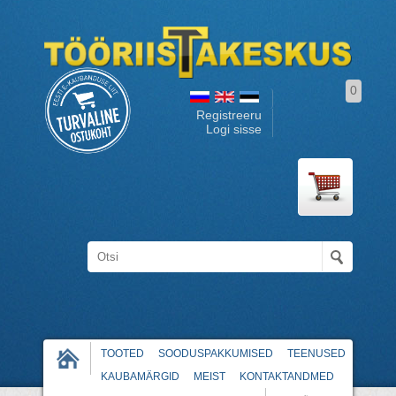
0
Registreeru
Logi sisse
TOOTED
SOODUSPAKKUMISED
TEENUSED
KAUBAMÄRGID
MEIST
KONTAKTANDMED