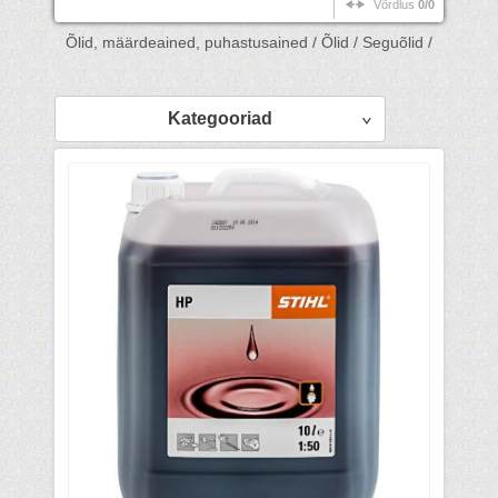
Võrdlus
0/0
Õlid, määrdeained, puhastusained /
Õlid /
Seguõlid /
Kategooriad