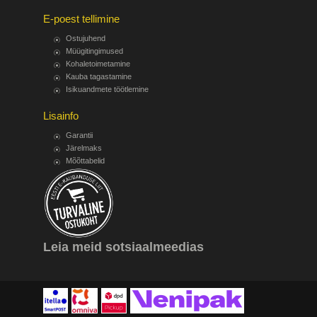
E-poest tellimine
Ostujuhend
Müügitingimused
Kohaletoimetamine
Kauba tagastamine
Isikuandmete töötlemine
Lisainfo
Garantii
Järelmaks
Mõõttabelid
Leia meid sotsiaalmeedias