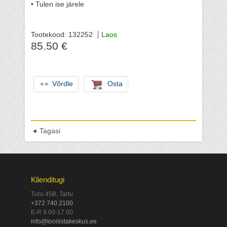
• Tulen ise järele
Tootekood: 132252
Laos
85.50 €
Võrdle
Osta
Tagasi
Klienditugi
Turu 45B, Tartu
+372 740 2100
E-R 9.00-17.00
info@tooriistakeskus.ee