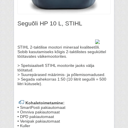
Seguõli HP 10 L, STIHL
STIHL 2-taktilise mootori mineraal kvaliteetõli.
Sobib kasutamiseks kõigis 2-taktilistes seguküttel
töötavates väikemootorites.
> Spetsiaalselt STIHL mootorite jaoks välja
töötatud.
> Suurepärased määrimis- ja põlemisomadused.
> Segada vahekorras 1:50 (10 liitrit seguõli = 500
liitri kütusele).
Kohaletoimetamine:
• SmartPosti pakiautomaat
• Omniva pakiautomaat
• DPD pakiautomaat
• Venipak pakiautomaat
• Kuller