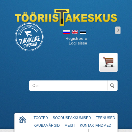
0
Registreeru
Logi sisse
TOOTED
SOODUSPAKKUMISED
TEENUSED
KAUBAMÄRGID
MEIST
KONTAKTANDMED