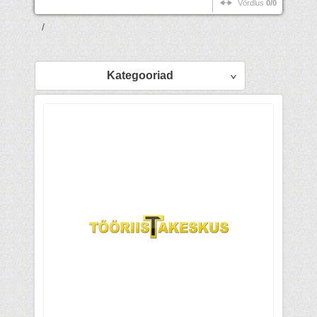
Võrdlus
0/0
/
Kategooriad