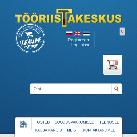
0
Registreeru
Logi sisse
TOOTED
SOODUSPAKKUMISED
TEENUSED
KAUBAMÄRGID
MEIST
KONTAKTANDMED