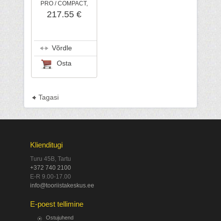
PRO / COMPACT,
STIHL
217.55 €
Võrdle
Osta
Tagasi
Klienditugi
Turu 45B, Tartu
+372 740 2100
E-R 9.00-17.00
info@tooriistakeskus.ee
E-poest tellimine
Ostujuhend