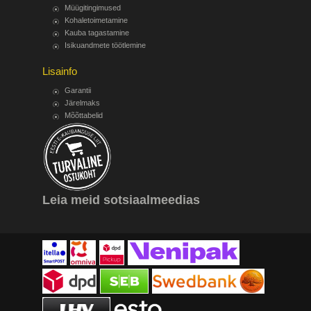
Müügitingimused
Kohaletoimetamine
Kauba tagastamine
Isikuandmete töötlemine
Lisainfo
Garantii
Järelmaks
Mõõttabelid
Leia meid sotsiaalmeedias