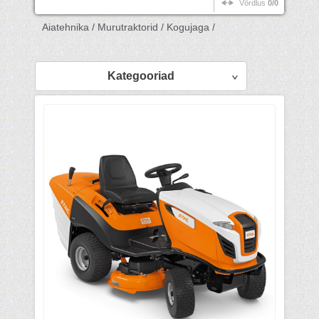
Võrdlus
0/0
Aiatehnika /
Murutraktorid /
Kogujaga /
Kategooriad