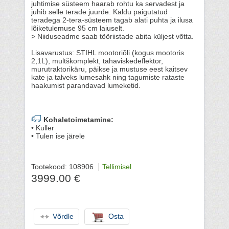
juhtimise süsteem haarab rohtu ka servadest ja
juhib selle terade juurde. Kaldu paigutatud
teradega 2-tera-süsteem tagab alati puhta ja ilusa
lõiketulemuse 95 cm laiuselt.
> Niiduseadme saab tööriistade abita küljest võtta.
Lisavarustus: STIHL mootoriõli (kogus mootoris
2,1L), multškomplekt, tahaviskedeflektor,
murutraktorikäru, päikse ja mustuse eest kaitsev
kate ja talveks lumesahk ning tagumiste rataste
haakumist parandavad lumeketid.
Kohaletoimetamine:
• Kuller
• Tulen ise järele
Tootekood: 108906
Tellimisel
3999.00 €
Võrdle
Osta