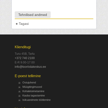
Tehnilised andmed
Tagasi
Klienditugi
Turu 45B, Tartu
+372 740 2100
E-R 9.00-17.00
info@tooriistakeskus.ee
E-poest tellimine
Ostujuhend
Müügitingimused
Kohaletoimetamine
Kauba tagastamine
Isikuandmete töötlemine