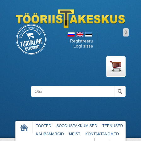
0
Registreeru
Logi sisse
TOOTED
SOODUSPAKKUMISED
TEENUSED
KAUBAMÄRGID
MEIST
KONTAKTANDMED