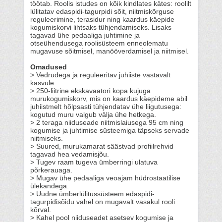
töötab. Roolis istudes on kõik kindlates kätes: roolilt
lülitatav edaspidi-tagurpidi sõit, niitmiskõrguse
reguleerimine, terasidur ning kaardus käepide
kogumiskorvi lihtsaks tühjendamiseks. Lisaks
tagavad ühe pedaaliga juhtimine ja
otseühendusega roolisüsteem enneolematu
mugavuse sõitmisel, manööverdamisel ja niitmisel.
Omadused
> Vedrudega ja reguleeritav juhiiste vastavalt
kasvule.
> 250-liitrine ekskavaatori kopa kujuga
murukogumiskorv, mis on kaardus käepideme abil
juhiistmelt hõlpsasti tühjendatav ühe liigutusega:
kogutud muru valgub välja ühe hetkega.
> 2 teraga niiduseade niitmislaiusega 95 cm ning
kogumise ja juhtimise süsteemiga täpseks servade
niitmiseks.
> Suured, murukamarat säästvad profiilrehvid
tagavad hea vedamisjõu.
> Tugev raam tugeva ümberringi ulatuva
põrkerauaga.
> Mugav ühe pedaaliga veoajam hüdrostaatilise
ülekandega.
> Uudne ümberlülitussüsteem edaspidi-
tagurpidisõidu vahel on mugavalt vasakul rooli
kõrval.
> Kahel pool niiduseadet asetsev kogumise ja