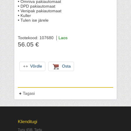
• Omniva pakiautomaat
• DPD pakiautomaat
• Venipak pakiautomaat
• Kuller
• Tulen ise järele
Tootekood: 107680
Laos
56.05 €
Võrdle
Osta
Tagasi
Klienditugi
Turu 45B, Tartu