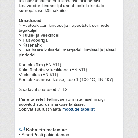
takistavad külma õhu kindasse sisenemist.
Lisavooder kindaseljal annab sellele kindale
suurepärase külmakaitse.
Omadused
> Puuteekraan kindaselja näpuotstel, sõrmede
tagaküljel.
> Tuule- ja veekindel
> Täisvoodriga
> Kitsenahk
> Hea haare kuivadel, märgadel, lumistel ja jäistel
pindadel
Kontaktkülm (EN 511)
Külm ümbritsev keskkond (EN 511)
Veekindlus (EN 511)
Kontaktkuumuse kaitse, tase 1 (100 °C, EN 407)
Saadaval suurused 7–12
Pane tähele!
Tellimuse vormistamisel märgi
soovitud suurus märkuse lahtisse.
Sobivat suurust vaata
mõõtude tabelist
.
Kohaletoimetamine:
• SmartPosti pakiautomaat