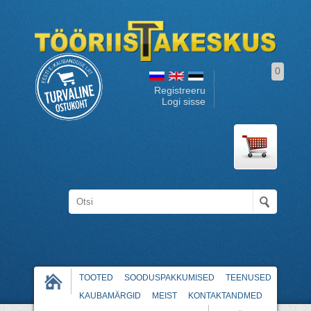
0
Registreeru
Logi sisse
TOOTED
SOODUSPAKKUMISED
TEENUSED
KAUBAMÄRGID
MEIST
KONTAKTANDMED