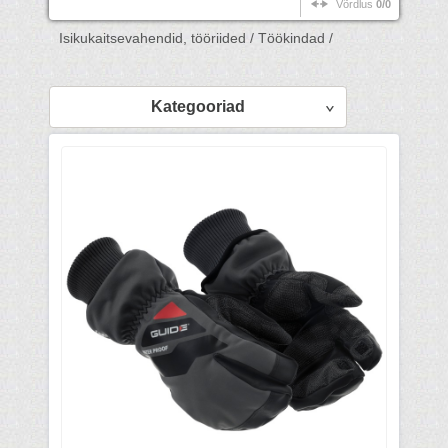
Võrdlus
0/0
Isikukaitsevahendid, tööriided /
Töökindad /
Kategooriad