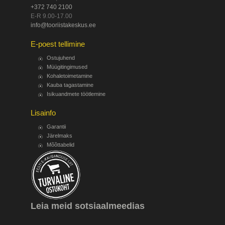
+372 740 2100
E-R 9.00-17.00
info@tooriistakeskus.ee
E-poest tellimine
Ostujuhend
Müügitingimused
Kohaletoimetamine
Kauba tagastamine
Isikuandmete töötlemine
Lisainfo
Garantii
Järelmaks
Mõõttabelid
Leia meid sotsiaalmeedias