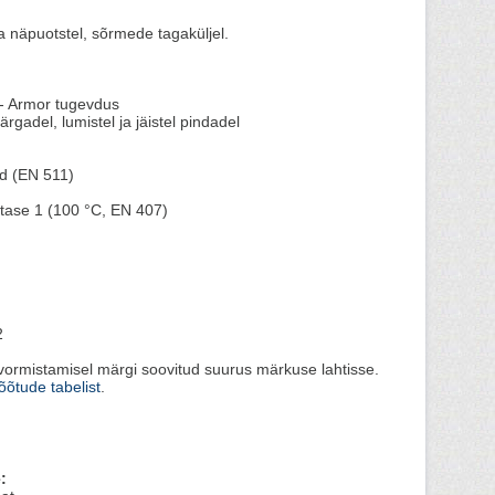
a näpuotstel, sõrmede tagaküljel.
- Armor tugevdus
gadel, lumistel ja jäistel pindadel
d (EN 511)
tase 1 (100 °C, EN 407)
2
vormistamisel märgi soovitud suurus märkuse lahtisse.
õtude tabelist
.
: