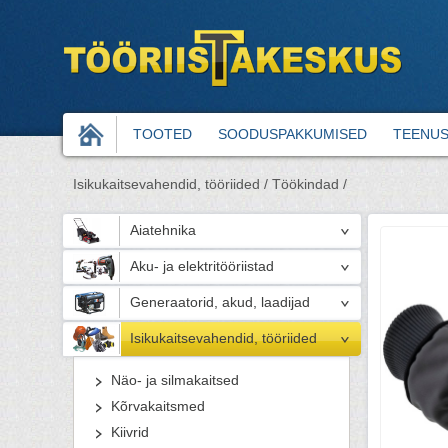
TOOTED
SOODUSPAKKUMISED
TEENU
Isikukaitsevahendid, tööriided /
Töökindad /
Aiatehnika
Aku- ja elektritööriistad
Generaatorid, akud, laadijad
Isikukaitsevahendid, tööriided
Näo- ja silmakaitsed
Kõrvakaitsmed
Kiivrid