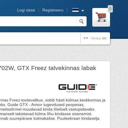
0
Logi sisse
Registreeru
Võrdlus
0/0
702W, GTX Freez talvekinnas labak
innas Freez-tootevalikus, sobib hästi külmas keskkonnas ja
eks. Guide GTX - Armor tugevdused peopesas,
nimetissõrmel muudavad kinda tõeliselt vastupidavaks.
 mansett takistavad külma õhu kindasse sisenemist.
annab suurepärase külmakaitse. Puuteekraan kindaselja