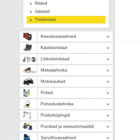
Riided
Jalatsid
Töökindad
Keevitusseadmed
Käsitööriistad
Lõiketööriistad
Metsatehnika
Motokaubad
Pritsid
Puhastustehnika
Puidutööpingid
Pumbad ja veeautomaadid
Suruõhuseadmed