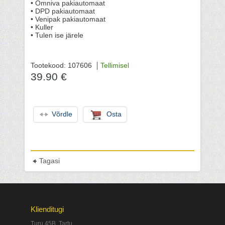
• Omniva pakiautomaat
• DPD pakiautomaat
• Venipak pakiautomaat
• Kuller
• Tulen ise järele
Tootekood: 107606
Tellimisel
39.90 €
Võrdle
Osta
Tagasi
Klienditugi
Turu 45B, Tartu