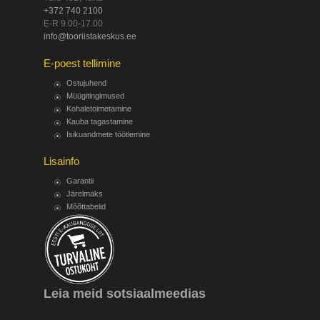
+372 740 2100
E-R 9.00-17.00
info@tooriistakeskus.ee
E-poest tellimine
Ostujuhend
Müügitingimused
Kohaletoimetamine
Kauba tagastamine
Isikuandmete töötlemine
Lisainfo
Garantii
Järelmaks
Mõõttabelid
Leia meid sotsiaalmeedias