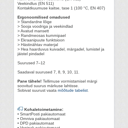
Veekindlus (EN 511)
Kontaktkuumuse kaitse, tase 1 (100 °C, EN 407)
Ergonoomilised omadused
> Standardne lõige
> Sooja voodriga ja veekindlad
> Avatud mansett
> Randmeosas kummipael
> Ekraanipuute funktsioon
> Hästinähtav materjal
> Hea haarduvus kuivadel, märgadel, lumistel ja
jäistel pindadel
Suurused 7–12
Saadaval suurused 7, 8, 9, 10, 11.
Pane tähele!
Tellimuse vormistamisel märgi
soovitud suurus märkuse lahtisse.
Sobivat suurust vaata
mõõtude tabelist
.
Kohaletoimetamine:
• SmartPosti pakiautomaat
• Omniva pakiautomaat
• DPD pakiautomaat
• Venipak pakiautomaat