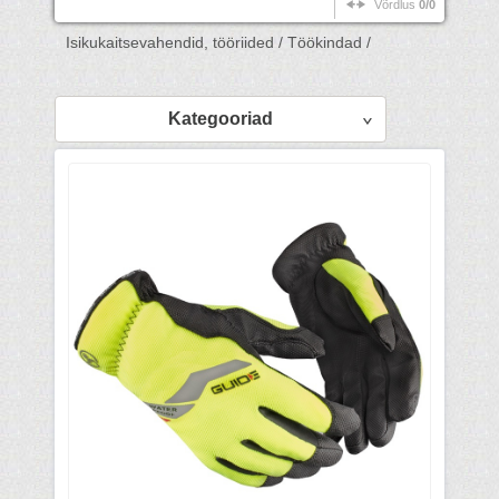
Võrdlus
0/0
Isikukaitsevahendid, tööriided /
Töökindad /
Kategooriad