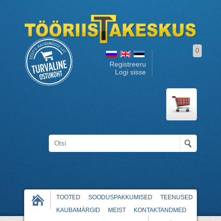
0
Registreeru
Logi sisse
TOOTED
SOODUSPAKKUMISED
TEENUSED
KAUBAMÄRGID
MEIST
KONTAKTANDMED