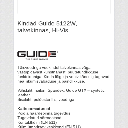
Kindad Guide 5122W,
talvekinnas, Hi-Vis
Täisvoodriga veekindel talvekinnas väga
vastupidavast kunstnahast, puutetundlikkuse
funktsiooniga. Kinda lõige ja veniv käeselg tagavad
hea liikumisvabaduse ja paindlikkuse.
Väliskiht: nailon, Spandex, Guide GTX – syntetic
leather
Sisekiht: polüesterfliis, voodriga
Kaitseomadused
Pöidla haardepinna tugevdus
Tugevdatud sõrmeotsad
Kontaktkülm (EN 511)
Külm ümbritsev keskkond (EN 511)