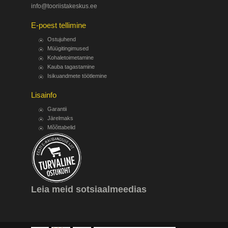
info@tooriistakeskus.ee
E-poest tellimine
Ostujuhend
Müügitingimused
Kohaletoimetamine
Kauba tagastamine
Isikuandmete töötlemine
Lisainfo
Garantii
Järelmaks
Mõõttabelid
Leia meid sotsiaalmeedias