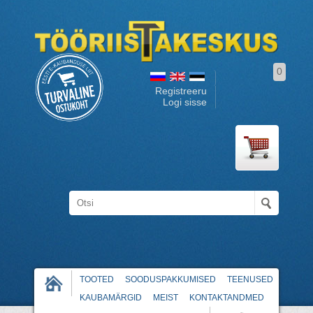
0
Registreeru
Logi sisse
TOOTED
SOODUSPAKKUMISED
TEENUSED
KAUBAMÄRGID
MEIST
KONTAKTANDMED