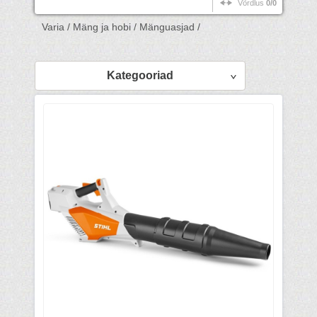
Võrdlus
0/0
Varia /
Mäng ja hobi /
Mänguasjad /
Kategooriad