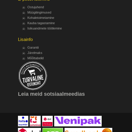
Ostujuhend
Müügitingimused
Kohaletoimetamine
Kauba tagastamine
Isikuandmete töötlemine
Lisainfo
Garantii
Järelmaks
Mõõttabelid
Leia meid sotsiaalmeedias