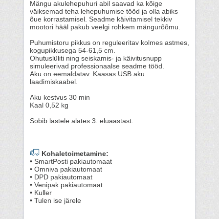
Mängu akulehepuhuri abil saavad ka kõige
väiksemad teha lehepuhumise tööd ja olla abiks
õue korrastamisel. Seadme käivitamisel tekkiv
mootori hääl pakub veelgi rohkem mängurõõmu.
Puhumistoru pikkus on reguleeritav kolmes astmes,
kogupikkusega 54-61,5 cm.
Ohutuslüliti ning seiskamis- ja käivitusnupp
simuleerivad professionaalse seadme tööd.
Aku on eemaldatav. Kaasas USB aku
laadimiskaabel.
Aku kestvus 30 min
Kaal 0,52 kg
Sobib lastele alates 3. eluaastast.
Kohaletoimetamine:
• SmartPosti pakiautomaat
• Omniva pakiautomaat
• DPD pakiautomaat
• Venipak pakiautomaat
• Kuller
• Tulen ise järele