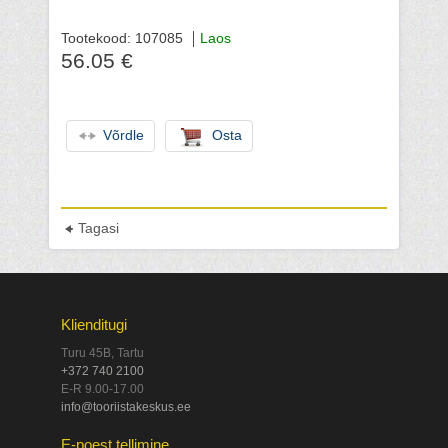
Tootekood: 107085
Laos
56.05 €
Võrdle
Osta
Tagasi
Klienditugi
Turu 45B, Tartu
+372 740 2100
E-R 9.00-17.00
info@tooriistakeskus.ee
E-poest tellimine