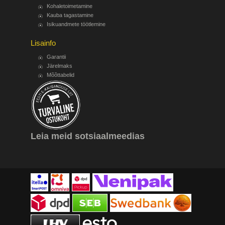
Kohaletoimetamine
Kauba tagastamine
Isikuandmete töötlemine
Lisainfo
Garantii
Järelmaks
Mõõttabelid
Leia meid sotsiaalmeedias