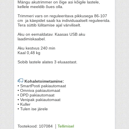
Mängu akutrimmer on õige asi kõigile lastele,
kellele meeldib õues olla.
Trimmeri vars on reguleeritava pikkusega 86-107
cm ja käepidet saab ka individuaalselt reguleerida.
Tera süttib lülitamise ajal värviliselt.
Aku on eemaldatav. Kaasas USB aku
laadimiskaabel.
Aku kestvus 240 min
Kaal 0,48 kg
Sobib lastele alates 3 eluaastast.
Kohaletoimetamine:
• SmartPosti pakiautomaat
• Omniva pakiautomaat
• DPD pakiautomaat
• Venipak pakiautomaat
• Kuller
• Tulen ise järele
Tootekood: 107084
Tellimisel