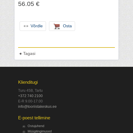
56.05 €
Võrdle
Osta
Tagasi
Klienditugi
Turu 45B, Tartu
+372 740 2100
E-R 9.00-17.00
info@tooriistakeskus.ee
E-poest tellimine
Ostujuhend
Müügitingimused