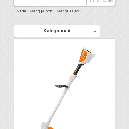
Võrdlus
0/0
Varia /
Mäng ja hobi /
Mänguasjad /
Kategooriad