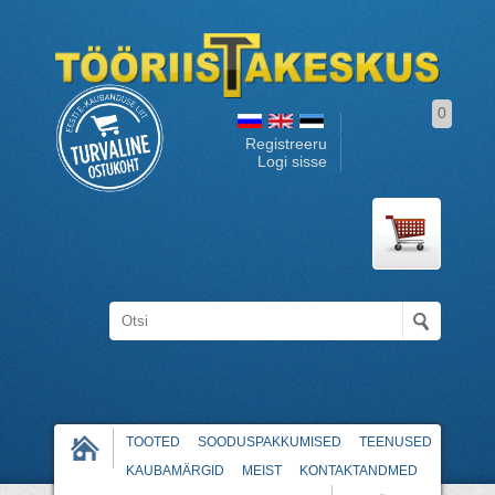
0
Registreeru
Logi sisse
TOOTED
SOODUSPAKKUMISED
TEENUSED
KAUBAMÄRGID
MEIST
KONTAKTANDMED