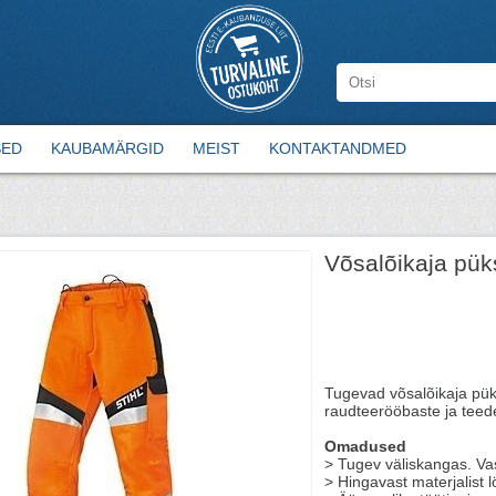
SED
KAUBAMÄRGID
MEIST
KONTAKTANDMED
Võsalõikaja pü
Tugevad võsalõikaja pük
raudteerööbaste ja teed
Omadused
> Tugev väliskangas. Vas
> Hingavast materjalist 