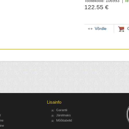
Tootekood: 106993
Te
122.55 €
Võrdle
Lisainfo
Garantii
d
Järelmaks
ine
Mõõttabelid
ine