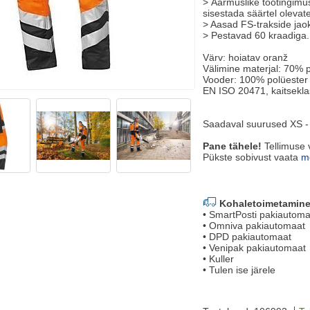
> Äärmuslike töötingimu
sisestada säärtel olevat
> Aasad FS-trakside jao
> Pestavad 60 kraadiga.
Värv: hoiatav oranž
Välimine materjal: 70% p
Vooder: 100% polüeste
EN ISO 20471, kaitsekla
Saadaval suurused XS -
Pane tähele!
Tellimuse 
Pükste sobivust vaata
m
Kohaletoimetamine
• SmartPosti pakiautoma
• Omniva pakiautomaat
• DPD pakiautomaat
• Venipak pakiautomaat
• Kuller
• Tulen ise järele