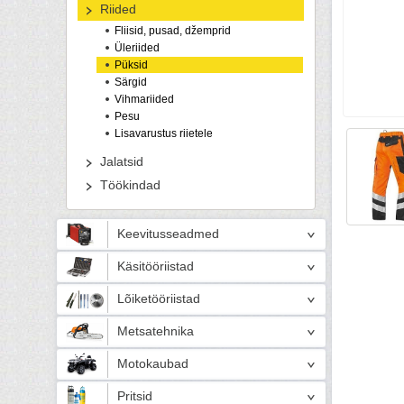
Riided
Fliisid, pusad, džemprid
Üleriided
Püksid
Särgid
Vihmariided
Pesu
Lisavarustus riietele
Jalatsid
Töökindad
Keevitusseadmed
Käsitööriistad
Lõiketööriistad
Metsatehnika
Motokaubad
Pritsid