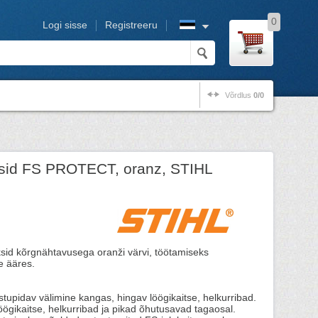
0
Logi sisse
Registreeru
Võrdlus
0/0
ksid FS PROTECT, oranz, STIHL
sid kõrgnähtavusega oranži värvi, töötamiseks
e ääres.
tupidav välimine kangas, hingav löögikaitse, helkurribad.
löögikaitse, helkurribad ja pikad õhutusavad tagaosal.