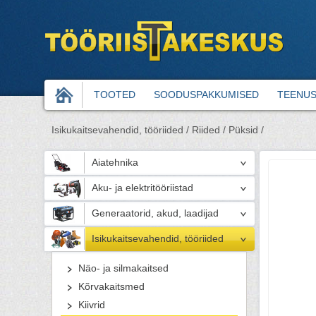
TOOTED
SOODUSPAKKUMISED
TEENU
Isikukaitsevahendid, tööriided /
Riided /
Püksid /
Aiatehnika
Aku- ja elektritööriistad
Generaatorid, akud, laadijad
Isikukaitsevahendid, tööriided
Näo- ja silmakaitsed
Kõrvakaitsmed
Kiivrid