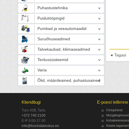
Puhastustehnika
Puidutööpingid
Pumbad ja veeautomaadid
Suruõhuseadmed
Talvekaubad, kliimaseadmed
Tagasi
Teritussüsteemid
Varia
Õlid, määrdeained, puhastusained
Klienditugi
E-poest tellimine
Turu 45B, Tartu
Ostujuhend
+372 740 2100
Müügitingimuse
E-R 9.00-17.00
Kohaletoimetam
info@tooriistakeskus.ee
Kauba tagastam