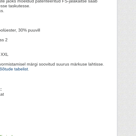
ste jaoks mõeldud patenteeritud FS-jalakaitse saab
esse taskutesse.
ks.
olüester, 30% puuvill
r
ss 2
 XXL
vormistamisel märgi soovitud suurus märkuse lahtisse.
õõtude tabelist
.
:
at