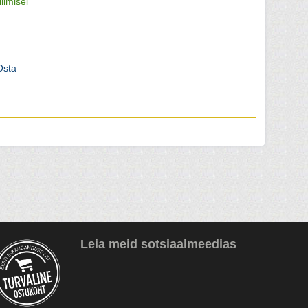
llimisel
Osta
Leia meid sotsiaalmeedias