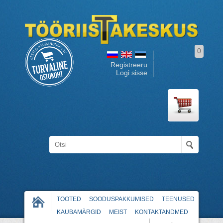
0
Registreeru
Logi sisse
TOOTED
SOODUSPAKKUMISED
TEENUSED
KAUBAMÄRGID
MEIST
KONTAKTANDMED