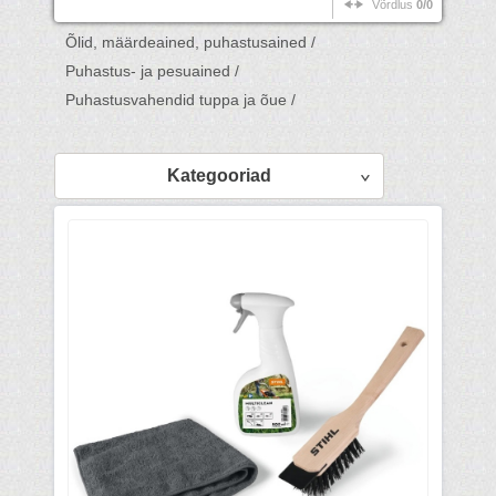
Võrdlus
0/0
Õlid, määrdeained, puhastusained /
Puhastus- ja pesuained /
Puhastusvahendid tuppa ja õue /
Kategooriad