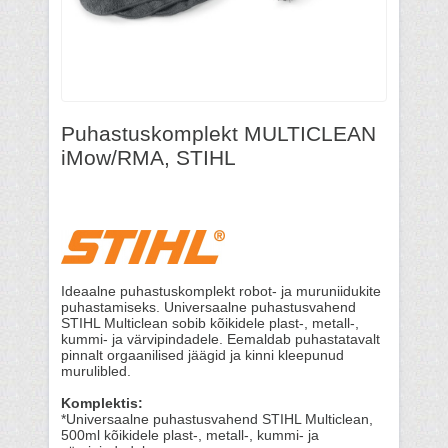
Puhastuskomplekt MULTICLEAN
iMow/RMA, STIHL
Ideaalne puhastuskomplekt robot- ja muruniidukite
puhastamiseks. Universaalne puhastusvahend
STIHL Multiclean sobib kõikidele plast-, metall-,
kummi- ja värvipindadele. Eemaldab puhastatavalt
pinnalt orgaanilised jäägid ja kinni kleepunud
murulibled.
Komplektis:
*Universaalne puhastusvahend STIHL Multiclean,
500ml kõikidele plast-, metall-, kummi- ja