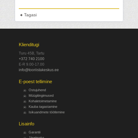
Tagasi
Klienditugi
Turu 45B, Tartu
+372 740 2100
E-R 9.00-17.00
info@tooriistakeskus.ee
E-poest tellimine
Ostujuhend
Müügitingimused
Kohaletoimetamine
Kauba tagastamine
Isikuandmete töötlemine
Lisainfo
Garantii
Järelmaks