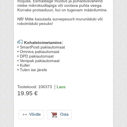
mõjuda. Eemaldage mustus ja puhastusvahend
niiske mikrokiudlapiga või voolava puhta veega.
Korrake protseduuri, kui on tugevam määrdumine.
NB! Mitte kasutada survepesurit muruniiduki või
robotniiduki pesuks!
Kohaletoimetamine:
• SmartPosti pakiautomaat
• Omniva pakiautomaat
• DPD pakiautomaat
• Venipak pakiautomaat
• Kuller
• Tulen ise järele
Tootekood: 106373
Laos
19.95 €
Võrdle
Osta