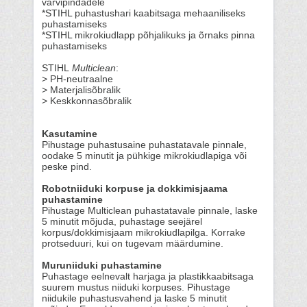
värvipindadele
*STIHL puhastushari kaabitsaga mehaaniliseks
puhastamiseks
*STIHL mikrokiudlapp põhjalikuks ja õrnaks pinna
puhastamiseks
STIHL
Multiclean
:
> PH-neutraalne
> Materjalisõbralik
> Keskkonnasõbralik
Kasutamine
Pihustage puhastusaine puhastatavale pinnale,
oodake 5 minutit ja pühkige mikrokiudlapiga või
peske pind.
Robotniiduki korpuse ja dokkimisjaama
puhastamine
Pihustage Multiclean puhastatavale pinnale, laske
5 minutit mõjuda, puhastage seejärel
korpus/dokkimisjaam mikrokiudlapilga. Korrake
protseduuri, kui on tugevam määrdumine.
Muruniiduki puhastamine
Puhastage eelnevalt harjaga ja plastikkaabitsaga
suurem mustus niiduki korpuses. Pihustage
niidukile puhastusvahend ja laske 5 minutit