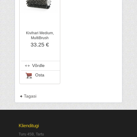
Kivihari Medium,
MultiBrush
33.25 €
Võrdle
Osta
Tagasi
Klienditugi
Turu 45B, Tartu