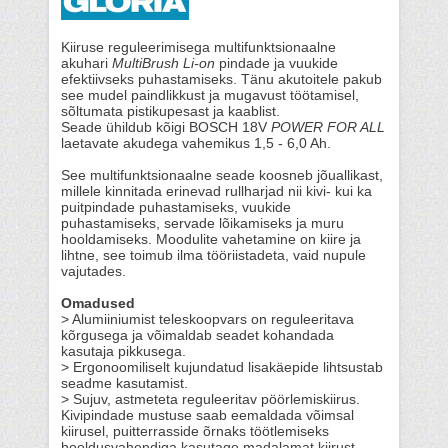
Kiiruse reguleerimisega multifunktsionaalne
akuhari
MultiBrush Li-on
pindade ja vuukide
efektiivseks puhastamiseks. Tänu akutoitele pakub
see mudel paindlikkust ja mugavust töötamisel,
sõltumata pistikupesast ja kaablist.
Seade ühildub kõigi BOSCH 18V
POWER FOR ALL
laetavate akudega vahemikus 1,5 - 6,0 Ah.
See multifunktsionaalne seade koosneb jõuallikast,
millele kinnitada erinevad rullharjad nii kivi- kui ka
puitpindade puhastamiseks, vuukide
puhastamiseks, servade lõikamiseks ja muru
hooldamiseks. Moodulite vahetamine on kiire ja
lihtne, see toimub ilma tööriistadeta, vaid nupule
vajutades.
Omadused
> Alumiiniumist teleskoopvars on reguleeritava
kõrgusega ja võimaldab seadet kohandada
kasutaja pikkusega.
> Ergonoomiliselt kujundatud lisakäepide lihtsustab
seadme kasutamist.
> Sujuv, astmeteta reguleeritav pöörlemiskiirus.
Kivipindade mustuse saab eemaldada võimsal
kiirusel, puitterrasside õrnaks töötlemiseks
hooldusvahendiga kasutage madalamat kiirust..