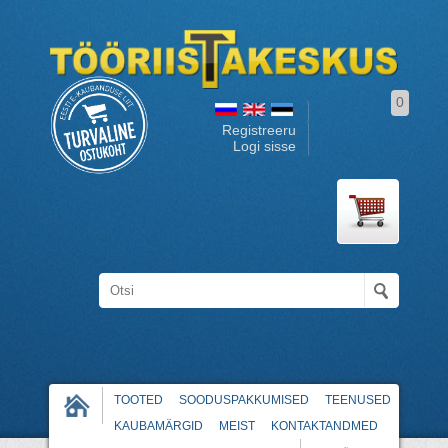
0
Registreeru
Logi sisse
TOOTED
SOODUSPAKKUMISED
TEENUSED
KAUBAMÄRGID
MEIST
KONTAKTANDMED