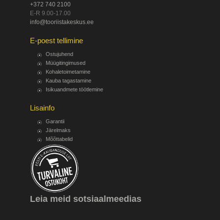
+372 740 2100
E-R 9.00-17.00
info@tooriistakeskus.ee
E-poest tellimine
Ostujuhend
Müügitingimused
Kohaletoimetamine
Kauba tagastamine
Isikuandmete töötlemine
Lisainfo
Garantii
Järelmaks
Mõõttabelid
Leia meid sotsiaalmeedias