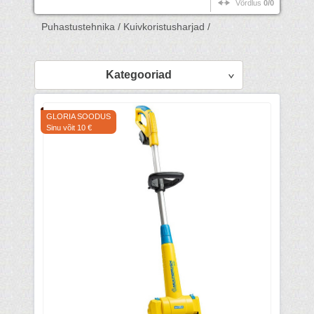
Võrdlus
0/0
Puhastustehnika /
Kuivkoristusharjad /
Kategooriad
GLORIA SOODUS
Sinu võit 10 €