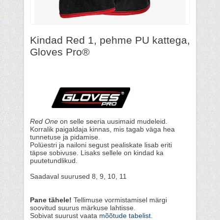
Kindad Red 1, pehme PU kattega,
Gloves Pro®
Red One
on selle seeria uusimaid mudeleid.
Korralik paigaldaja kinnas, mis tagab väga hea
tunnetuse ja pidamise.
Polüestri ja nailoni segust pealiskate lisab eriti
täpse sobivuse. Lisaks sellele on kindad ka
puutetundlikud.
Saadaval suurused 8, 9, 10, 11
Pane tähele!
Tellimuse vormistamisel märgi
soovitud suurus märkuse lahtisse.
Sobivat suurust vaata
mõõtude tabelist
.