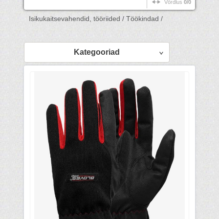
Võrdlus
0/0
Isikukaitsevahendid, tööriided /
Töökindad /
Kategooriad