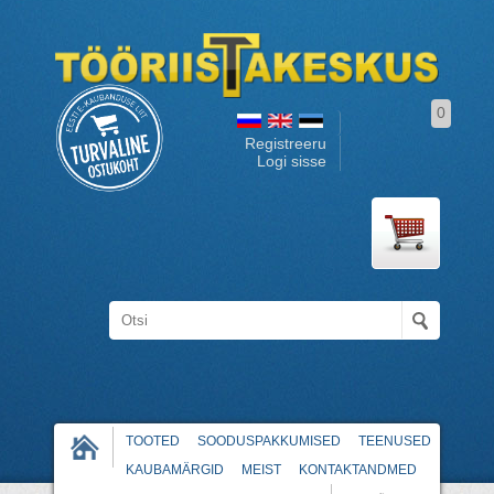
0
Registreeru
Logi sisse
TOOTED
SOODUSPAKKUMISED
TEENUSED
KAUBAMÄRGID
MEIST
KONTAKTANDMED