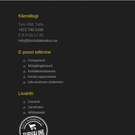
Klienditugi
Turu 45B, Tartu
+372 740 2100
E-R 9.00-17.00
info@tooriistakeskus.ee
E-poest tellimine
Ostujuhend
Müügitingimused
Kohaletoimetamine
Kauba tagastamine
Isikuandmete töötlemine
Lisainfo
Garantii
Järelmaks
Mõõttabelid