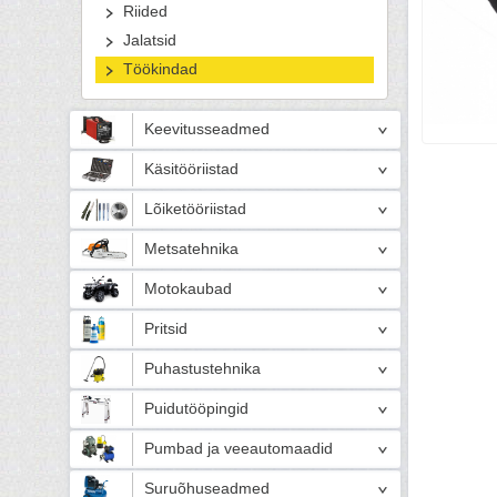
Riided
Jalatsid
Töökindad
Keevitusseadmed
Käsitööriistad
Lõiketööriistad
Metsatehnika
Motokaubad
Pritsid
Puhastustehnika
Puidutööpingid
Pumbad ja veeautomaadid
Suruõhuseadmed