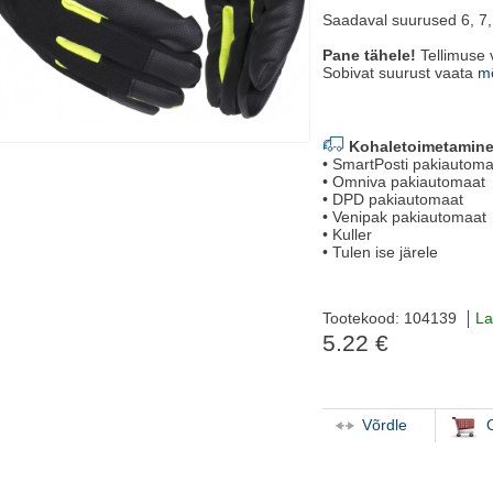
Saadaval suurused 6, 7, 
Pane tähele!
Tellimuse 
Sobivat suurust vaata
mõ
Kohaletoimetamine
• SmartPosti pakiauto
• Omniva pakiautomaat
• DPD pakiautomaat
• Venipak pakiautomaat
• Kuller
• Tulen ise järele
Tootekood: 104139
La
5.22 €
Võrdle