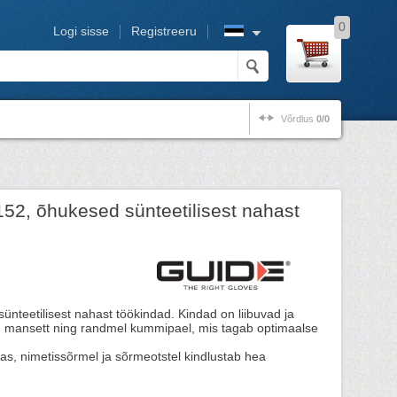
0
Logi sisse
Registreeru
Võrdlus
0/0
52, õhukesed sünteetilisest nahast
sünteetilisest nahast töökindad. Kindad on liibuvad ja
d mansett ning randmel kummipael, mis tagab optimaalse
as, nimetissõrmel ja sõrmeotstel kindlustab hea