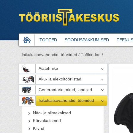
TOOTED
SOODUSPAKKUMISED
TEENU
Isikukaitsevahendid, tööriided /
Töökindad /
Aiatehnika
Aku- ja elektritööriistad
Generaatorid, akud, laadijad
Isikukaitsevahendid, tööriided
Näo- ja silmakaitsed
Kõrvakaitsmed
Kiivrid