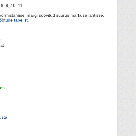
8, 9, 10, 11.
vormistamisel märgi soovitud suurus märkuse lahtisse.
õtude tabelist
.
:
maat
os
Osta