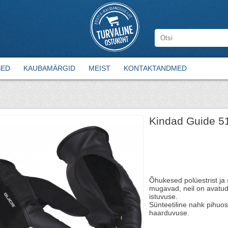
SED
KAUBAMÄRGID
MEIST
KONTAKTANDMED
Kindad Guide 51
Õhukesed polüestrist ja 
mugavad, neil on avatu
istuvuse.
Sünteetiline nahk pihuos
haarduvuse.