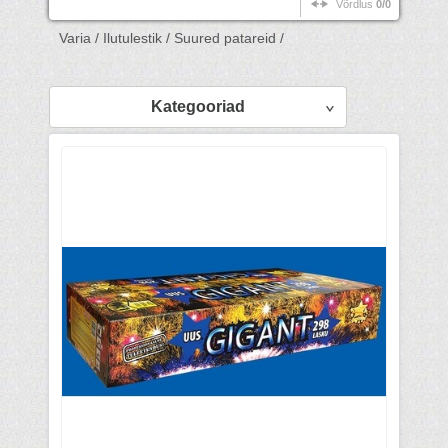
Võrdlus
0/0
Varia /
Ilutulestik /
Suured patareid /
Kategooriad