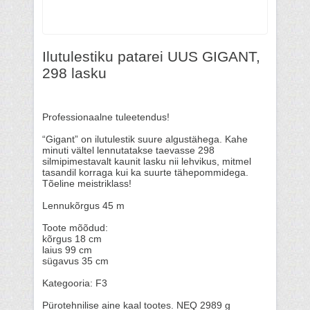
Ilutulestiku patarei UUS GIGANT,
298 lasku
Professionaalne tuleetendus!
“Gigant” on ilutulestik suure algustähega. Kahe
minuti vältel lennutatakse taevasse 298
silmipimestavalt kaunit lasku nii lehvikus, mitmel
tasandil korraga kui ka suurte tähepommidega.
Tõeline meistriklass!
Lennukõrgus 45 m
Toote mõõdud:
kõrgus 18 cm
laius 99 cm
sügavus 35 cm
Kategooria: F3
Pürotehnilise aine kaal tootes. NEQ 2989 g