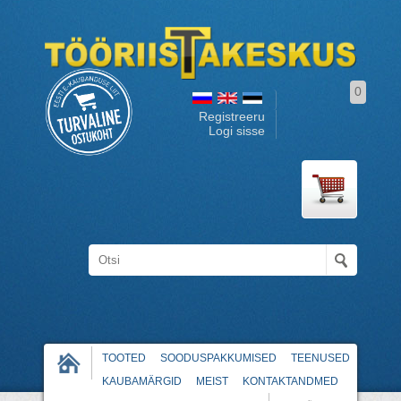
0
Registreeru
Logi sisse
TOOTED
SOODUSPAKKUMISED
TEENUSED
KAUBAMÄRGID
MEIST
KONTAKTANDMED