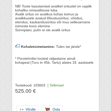
NB! Toote kasutamisel avalikel üritustel on vajalik
kohaliku omavalitsuse luba.
Avalik üritus on avalikus kohas toimuv ja
avalikkusele avatud lõbustusüritus, võistlus,
etendus, kaubandusüritus või muu sellesarnane
inimeste koos olemine.
Sünnipäev, pulm ei ole avalik üritus.
Kohaletoimetamine:
Tulen ise järele*
* Pürotehnilisi tooteid väljastame ainult
kohapeal (Turu tn 45b, Tartu) alates 18. aastasele.
Tootekood: 103603
Tellimisel
525.00 €
Võrdle
Osta