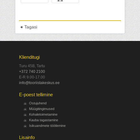
Tagasi
Klienditugi
Turu 45B, Tartu
+372 740 2100
E-R 9.00-17.00
info@tooriistakeskus.ee
E-poest tellimine
Ostujuhend
Müügitingimused
Kohaletoimetamine
Kauba tagastamine
Isikuandmete töötlemine
Lisainfo