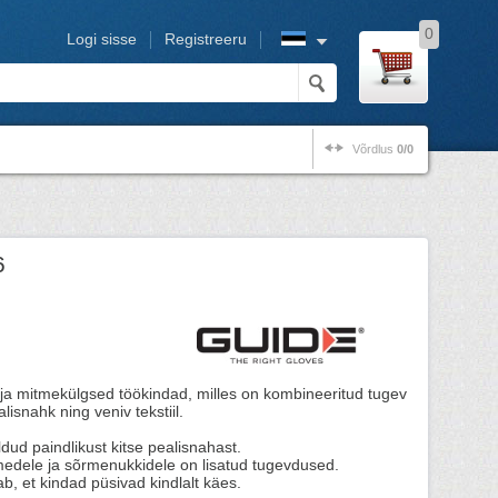
0
Logi sisse
Registreeru
Võrdlus
0/0
6
a mitmekülgsed töökindad, milles on kombineeritud tugev
alisnahk ning veniv tekstiil.
d paindlikust kitse pealisnahast.
medele ja sõrmenukkidele on lisatud tugevdused.
, et kindad püsivad kindlalt käes.