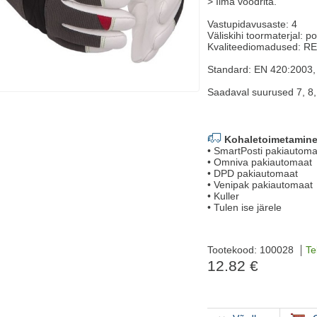
> Ilma voodrita.
Vastupidavusaste: 4
Väliskihi toormaterjal: p
Kvaliteediomadused: R
Standard: EN 420:2003
Saadaval suurused 7, 8, 
Kohaletoimetamine
• SmartPosti pakiauto
• Omniva pakiautomaat
• DPD pakiautomaat
• Venipak pakiautomaat
• Kuller
• Tulen ise järele
Tootekood: 100028
Te
12.82 €