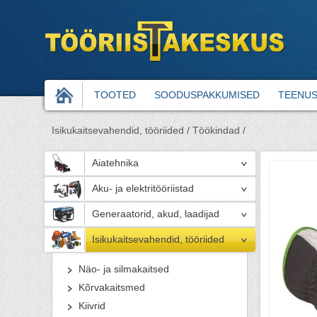
TOOTED
SOODUSPAKKUMISED
TEENU
Isikukaitsevahendid, tööriided /
Töökindad /
Aiatehnika
Aku- ja elektritööriistad
Generaatorid, akud, laadijad
Isikukaitsevahendid, tööriided
Näo- ja silmakaitsed
Kõrvakaitsmed
Kiivrid