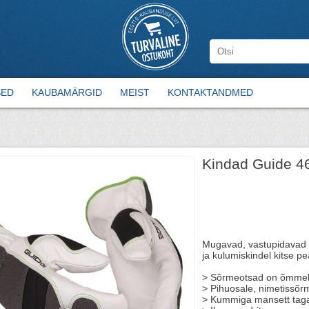
SED
KAUBAMÄRGID
MEIST
KONTAKTANDMED
Kindad Guide 4
Mugavad, vastupidavad j
ja kulumiskindel kitse pe
> Sõrmeotsad on õmmeldu
> Pihuosale, nimetissõr
> Kummiga mansett tagab