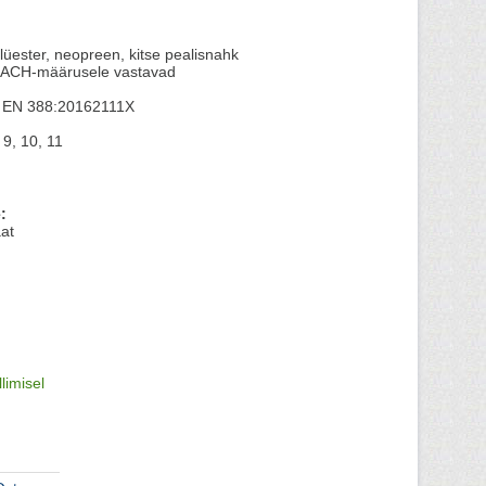
olüester, neopreen, kitse pealisnahk
EACH-määrusele vastavad
, EN 388:20162111X
9, 10, 11
:
maat
llimisel