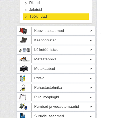
Riided
Jalatsid
Töökindad
Keevitusseadmed
Käsitööriistad
Lõiketööriistad
Metsatehnika
Motokaubad
Pritsid
Puhastustehnika
Puidutööpingid
Pumbad ja veeautomaadid
Suruõhuseadmed