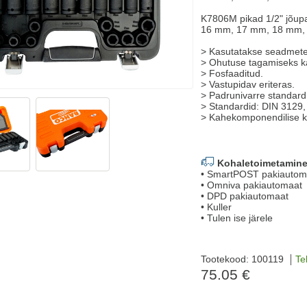
K7806M pikad 1/2" jõu
16 mm, 17 mm, 18 mm,
> Kasutatakse seadmet
> Ohutuse tagamiseks k
> Fosfaaditud.
> Vastupidav eriteras.
> Padrunivarre standar
> Standardid: DIN 3129,
> Kahekomponendilise 
Kohaletoimetamine
• SmartPOST pakiautom
• Omniva pakiautomaat
• DPD pakiautomaat
• Kuller
• Tulen ise järele
Tootekood: 100119
Te
75.05 €