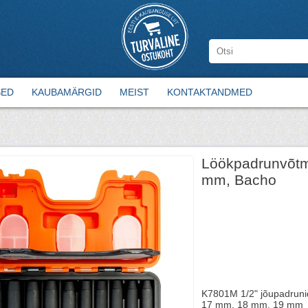
SED
KAUBAMÄRGID
MEIST
KONTAKTANDMED
Löökpadrunvõtme
mm, Bacho
K7801M 1/2" jõupadrun
17 mm, 18 mm, 19 mm