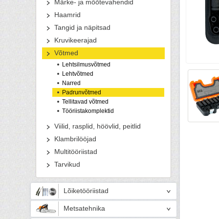
Märke- ja mõõtevahendid
Haamrid
Tangid ja näpitsad
Kruvikeerajad
Võtmed
Lehtsilmusvõtmed
Lehtvõtmed
Narred
Padrunvõtmed
Tellitavad võtmed
Tööriistakomplektid
Viilid, rasplid, höövlid, peitlid
Klambrilööjad
Multitööriistad
Tarvikud
Lõiketööriistad
Metsatehnika