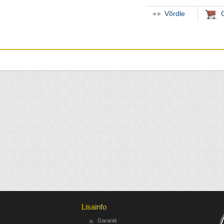
Võrdle
Lisainfo
Garantii