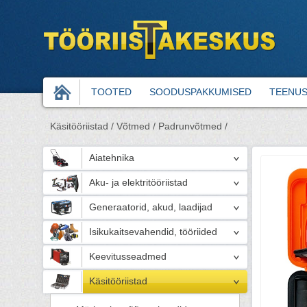
TOOTED
SOODUSPAKKUMISED
TEENU
Käsitööriistad /
Võtmed /
Padrunvõtmed /
Aiatehnika
Aku- ja elektritööriistad
Generaatorid, akud, laadijad
Isikukaitsevahendid, tööriided
Keevitusseadmed
Käsitööriistad