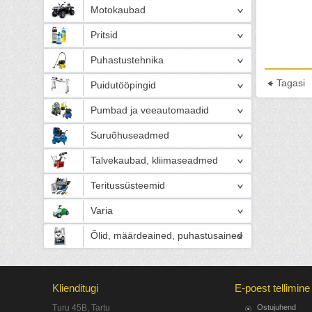
Motokaubad
Pritsid
Puhastustehnika
Tagasi
Puidutööpingid
Pumbad ja veeautomaadid
Suruõhuseadmed
Talvekaubad, kliimaseadmed
Teritussüsteemid
Varia
Õlid, määrdeained, puhastusained
Klienditugi
E-poest tellimine
Turu 45B, Tartu
Ostujuhend