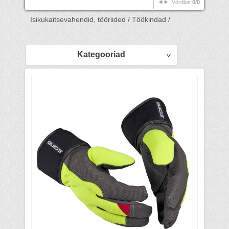
Võrdlus
0/0
Isikukaitsevahendid, tööriided /
Töökindad /
Kategooriad