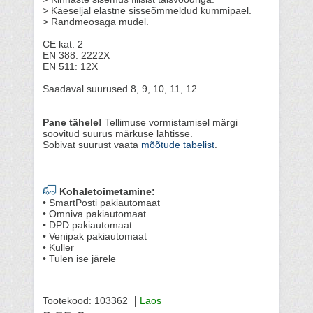
> Käeseljal elastne sisseõmmeldud kummipael.
> Randmeosaga mudel.
CE kat. 2
EN 388: 2222X
EN 511: 12X
Saadaval suurused 8, 9, 10, 11, 12
Pane tähele!
Tellimuse vormistamisel märgi
soovitud suurus märkuse lahtisse.
Sobivat suurust vaata
mõõtude tabelist
.
Kohaletoimetamine:
• SmartPosti pakiautomaat
• Omniva pakiautomaat
• DPD pakiautomaat
• Venipak pakiautomaat
• Kuller
• Tulen ise järele
Tootekood: 103362
Laos