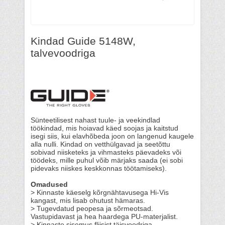
Kindad Guide 5148W,
talvevoodriga
Sünteetilisest nahast tuule- ja veekindlad
töökindad, mis hoiavad käed soojas ja kaitstud
isegi siis, kui elavhõbeda joon on langenud kaugele
alla nulli. Kindad on vetthülgavad ja seetõttu
sobivad niisketeks ja vihmasteks päevadeks või
töödeks, mille puhul võib märjaks saada (ei sobi
pidevaks niiskes keskkonnas töötamiseks).
Omadused
> Kinnaste käeselg kõrgnähtavusega Hi-Vis
kangast, mis lisab ohutust hämaras.
> Tugevdatud peopesa ja sõrmeotsad.
Vastupidavast ja hea haardega PU-materjalist.
> Kinnaste sisemus fliisist täisvoodriga.