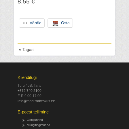
8.55 €
Võrdle
Osta
Tagasi
Klienditugi
Turu 45B, Tartu
+372 740 2100
E-R 9.00-17.00
info@tooriistakeskus.ee
E-poest tellimine
Ostujuhend
Müügitingimused