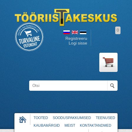
0
Registreeru
Logi sisse
TOOTED
SOODUSPAKKUMISED
TEENUSED
KAUBAMÄRGID
MEIST
KONTAKTANDMED