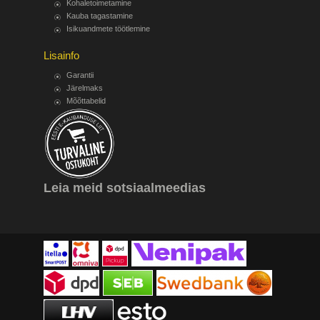
Kohaletoimetamine
Kauba tagastamine
Isikuandmete töötlemine
Lisainfo
Garantii
Järelmaks
Mõõttabelid
Leia meid sotsiaalmeedias