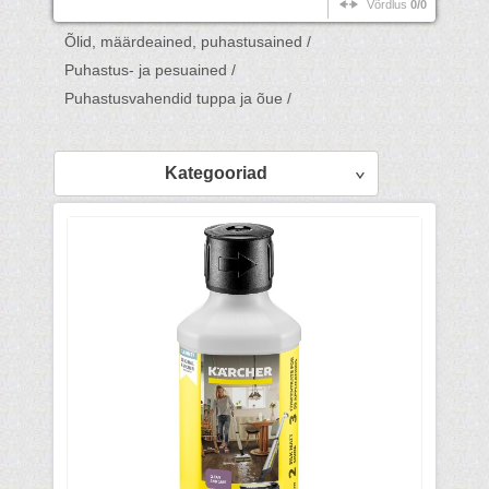
Võrdlus
0/0
Õlid, määrdeained, puhastusained /
Puhastus- ja pesuained /
Puhastusvahendid tuppa ja õue /
Kategooriad