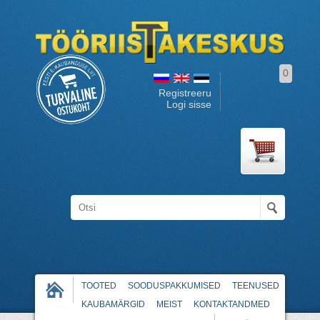
0
Registreeru
Logi sisse
TOOTED
SOODUSPAKKUMISED
TEENUSED
KAUBAMÄRGID
MEIST
KONTAKTANDMED