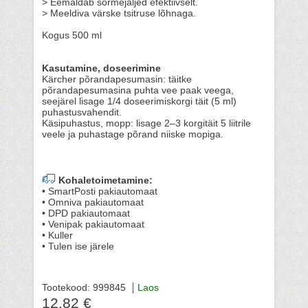
> Eemaldab sõrmejäljed efektiivselt.
> Meeldiva värske tsitruse lõhnaga.
Kogus 500 ml
Kasutamine, doseerimine
Kärcher põrandapesumasin: täitke
põrandapesumasina puhta vee paak veega,
seejärel lisage 1/4 doseerimiskorgi täit (5 ml)
puhastusvahendit.
Käsipuhastus, mopp: lisage 2–3 korgitäit 5 liitrile
veele ja puhastage põrand niiske mopiga.
Kohaletoimetamine:
• SmartPosti pakiautomaat
• Omniva pakiautomaat
• DPD pakiautomaat
• Venipak pakiautomaat
• Kuller
• Tulen ise järele
Tootekood: 999845
Laos
12.82 €