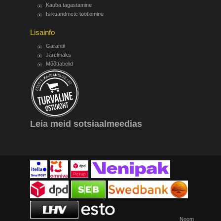
Kauba tagastamine
Isikuandmete töötlemine
Lisainfo
Garantii
Järelmaks
Mõõttabelid
Leia meid sotsiaalmeedias
Noom