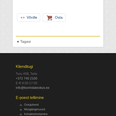
Võrdle
Osta
Tagasi
Klienditugi
Turu 45B, Tartu
+372 740 2100
E-R 9.00-17.00
info@tooriistakeskus.ee
E-poest tellimine
Ostujuhend
Müügitingimused
Kohaletoimetamine