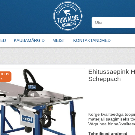
SED
KAUBAMÄRGID
MEIST
KONTAKTANDMED
Ehitussaepink H
OODUS
Scheppach
 €
Kõrge kvaliteediga tööpi
materjali saagimiseks töö
Väga hea hinna/kvalitee
Tehnilised andmed