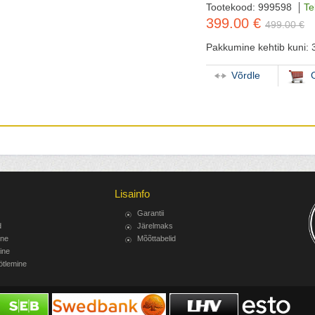
Tootekood: 999598
Te
399.00 €
499.00 €
Pakkumine kehtib kuni: 
Võrdle
Lisainfo
Garantii
d
Järelmaks
ine
Mõõttabelid
ine
ötlemine