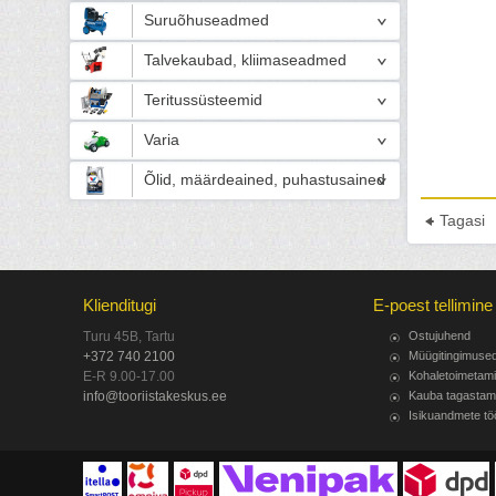
Suruõhuseadmed
Talvekaubad, kliimaseadmed
Teritussüsteemid
Varia
Õlid, määrdeained, puhastusained
Tagasi
Klienditugi
E-poest tellimine
Turu 45B, Tartu
Ostujuhend
+372 740 2100
Müügitingimuse
E-R 9.00-17.00
Kohaletoimetam
info@tooriistakeskus.ee
Kauba tagastam
Isikuandmete tö