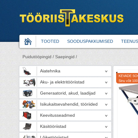
TOOTED
SOODUSPAKKUMISED
TEENU
Puidutööpingid /
Saepingid /
Aiatehnika
KEVADE S
Sinu võit 100
Aku- ja elektritööriistad
Generaatorid, akud, laadijad
Isikukaitsevahendid, tööriided
Keevitusseadmed
Käsitööriistad
Lõiketööriistad