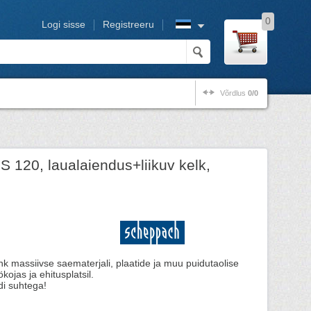
0
Logi sisse
Registreeru
Võrdlus
0/0
S 120, laualaiendus+liikuv kelk,
nk massiivse saematerjali, plaatide ja muu puidutaolise
kojas ja ehitusplatsil.
di suhtega!