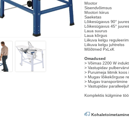
Mootor 230 
Sisendvõimsus 
Mootori kiirus 2
Saeketas 315
Lõikesügavus 90° juur
Lõikesügavus 45° juur
Laua suurus 80
Laua kõrgus 
Liikuva kelgu reguleerim
Liikuva kelgu juhtrel
Mõõtmed PxLxK 111
Omadused
> Võimas 2200 W indukt
> Vastupidav pulbervärvi
> Puruimeja liitmik koos 
> Mugav lõikekõrguse reg
> Mugav transportimine 
> Vastupidav paralleeljuh
Komplektis külgmine tööla
Kohaletoimetamine