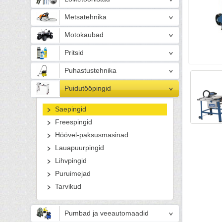
Metsatehnika
Motokaubad
Pritsid
Puhastustehnika
Puidutööpingid
Saepingid
Freespingid
Höövel-paksusmasinad
Lauapuurpingid
Lihvpingid
Puruimejad
Tarvikud
Pumbad ja veeautomaadid