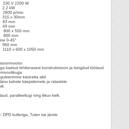
V 2200 W
2,2 kW
800 p/min
 x 30mm
es 83 mm
es 49 mm
0 x 550 mm
800 mm
ine 0-45°
ss 960 mm
0 x 600 x 1050 mm
sioonmootor.
ga kaetud lehtterasest konstruktsioon ja tsingitud töölaud.
imivoolikuga.
uleerimine käsiratta abil.
tänu kahele käepidemele ja ratastele.
ik.
ud, paralleeltugi ning liikuv kelk.
:
DPD kulleriga, Tulen ise järele