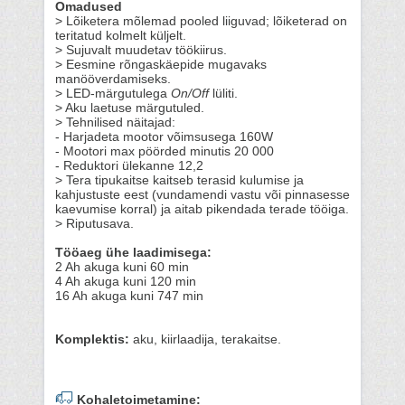
Omadused
> Lõiketera mõlemad pooled liiguvad; lõiketerad on
teritatud kolmelt küljelt.
> Sujuvalt muudetav töökiirus.
> Eesmine rõngaskäepide mugavaks
manööverdamiseks.
> LED-märgutulega
On/Off
lüliti.
> Aku laetuse märgutuled.
> Tehnilised näitajad:
- Harjadeta mootor võimsusega 160W
- Mootori max pöörded minutis 20 000
- Reduktori ülekanne 12,2
> Tera tipukaitse kaitseb terasid kulumise ja
kahjustuste eest (vundamendi vastu või pinnasesse
kaevumise korral) ja aitab pikendada terade tööiga.
> Riputusava.
Tööaeg ühe laadimisega:
2 Ah akuga kuni 60 min
4 Ah akuga kuni 120 min
16 Ah akuga kuni 747 min
Komplektis:
aku, kiirlaadija, terakaitse.
Kohaletoimetamine: