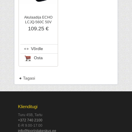
Akulaadija ECHO
LCJQ-560C 50V
109.25 €
Võrdle
Osta
Tagasi
Klienditugi
Turu 45B, Tartu
+372 740 2100
E-R 9.00-17.00
info@tooriistakeskus.ee