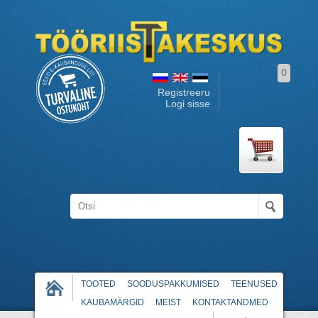
0
Registreeru
Logi sisse
TOOTED
SOODUSPAKKUMISED
TEENUSED
KAUBAMÄRGID
MEIST
KONTAKTANDMED