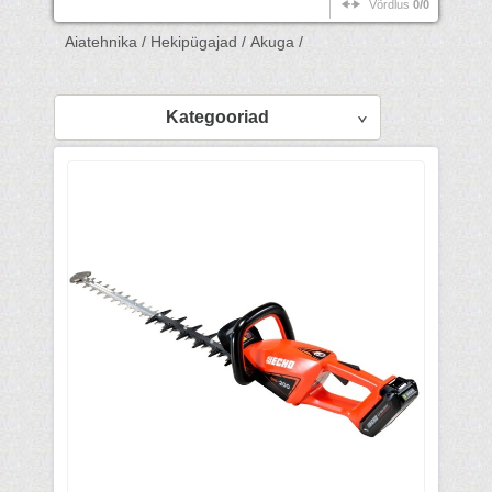
Võrdlus
0/0
Aiatehnika /
Hekipügajad /
Akuga /
Kategooriad