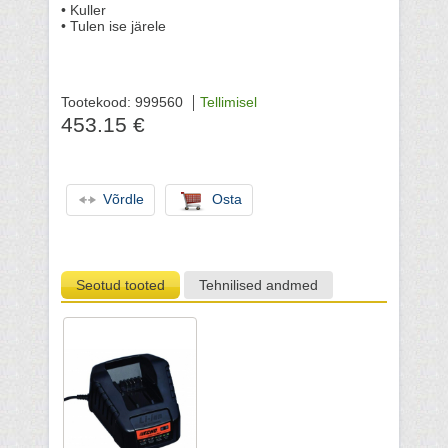
• Kuller
• Tulen ise järele
Tootekood: 999560
Tellimisel
453.15 €
Võrdle
Osta
Seotud tooted
Tehnilised andmed