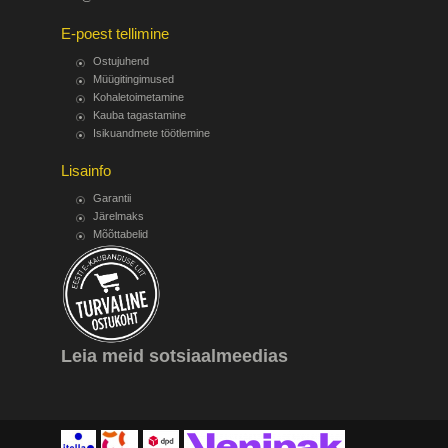
E-poest tellimine
Ostujuhend
Müügitingimused
Kohaletoimetamine
Kauba tagastamine
Isikuandmete töötlemine
Lisainfo
Garantii
Järelmaks
Mõõttabelid
Leia meid sotsiaalmeedias