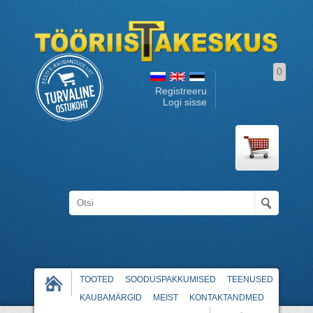
0
Registreeru
Logi sisse
TOOTED
SOODUSPAKKUMISED
TEENUSED
KAUBAMÄRGID
MEIST
KONTAKTANDMED