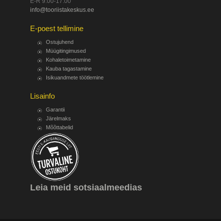
E-R 9.00-17.00
info@tooriistakeskus.ee
E-poest tellimine
Ostujuhend
Müügitingimused
Kohaletoimetamine
Kauba tagastamine
Isikuandmete töötlemine
Lisainfo
Garantii
Järelmaks
Mõõttabelid
Leia meid sotsiaalmeedias