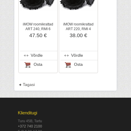
iMOW roomikrattad
iMOW roomikrattad
ART 240, RMI 6
ART 220, RMI 4
seeria, STIHL
seeria, STIHL
47.50 €
38.00 €
Võrdle
Võrdle
Osta
Osta
Tagasi
Klienditugi
Turu 45B, Tartu
+372 740 2100