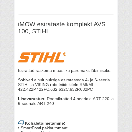
iMOW esirataste komplekt AVS
100, STIHL
Esirattad raskema maastiku paremaks läbimiseks.
Sobivad ainult puksiga esiratastega 4- ja 6-seeria
STIHL ja VIKING robotniidukitele RMI/MI
422,422P,422PC,632,632C,632P,632PC
Lisavarustus:
Roomikrattad 4-seeriale ART 220 ja
6-seeriale ART 240
Kohaletoimetamine:
• SmartPosti pakiautomaat