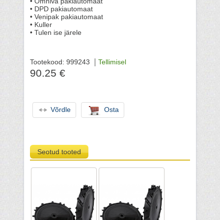
• Omniva pakiautomaat
• DPD pakiautomaat
• Venipak pakiautomaat
• Kuller
• Tulen ise järele
Tootekood: 999243
Tellimisel
90.25 €
Võrdle
Osta
Seotud tooted