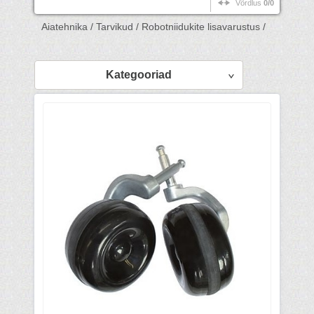
Võrdlus
0/0
Aiatehnika /
Tarvikud /
Robotniidukite lisavarustus /
Kategooriad