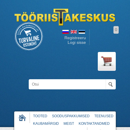
0
Registreeru
Logi sisse
TOOTED
SOODUSPAKKUMISED
TEENUSED
KAUBAMÄRGID
MEIST
KONTAKTANDMED