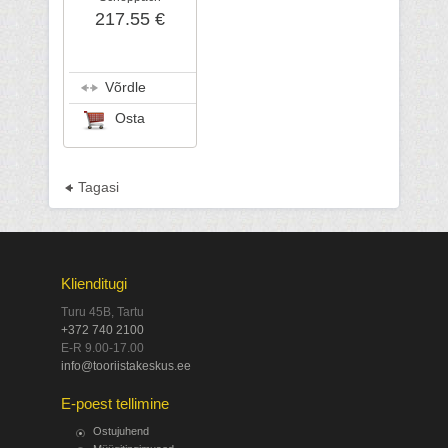
217.55 €
Võrdle
Osta
Tagasi
Klienditugi
Turu 45B, Tartu
+372 740 2100
E-R 9.00-17.00
info@tooriistakeskus.ee
E-poest tellimine
Ostujuhend