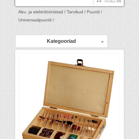
Võrdlus
0/0
Aku- ja elektritööriistad /
Tarvikud /
Puurid /
Universaalpuurid /
Kategooriad