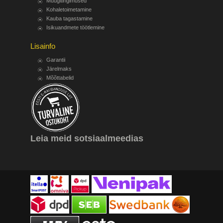
Müügitingimused
Kohaletoimetamine
Kauba tagastamine
Isikuandmete töötlemine
Lisainfo
Garantii
Järelmaks
Mõõttabelid
Leia meid sotsiaalmeedias