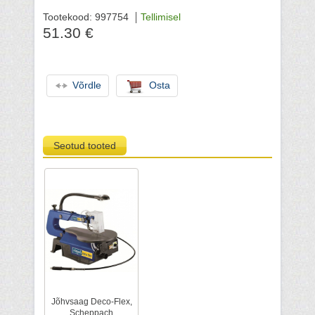
Tootekood: 997754
Tellimisel
51.30 €
Võrdle
Osta
Seotud tooted
Jõhvsaag Deco-Flex,
Scheppach