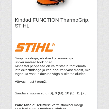
Kindad FUNCTION ThermoGrip,
STIHL
Sooja voodriga, elastsed ja soonikuga
universaalsed töökindad.
Kinnastel peopesad on valmistatud töötlemata
latekskastmisega ja käe peal venivast riidest, mis
tagab ka vastupidavuse väga niisketes oludes.
Värvus must / oranž.
Saadaval suurused 8 (S), 9 (M), 10 (L), 11 (XL).
Pane tähele!
Tellimuse vormistamisel märgi
soovitud suurus märkuse lahtisse.