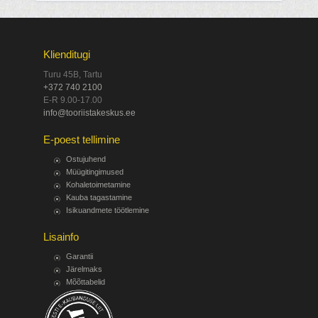
Klienditugi
Turu 45B, Tartu
+372 740 2100
E-R 9.00-17.00
info@tooriistakeskus.ee
E-poest tellimine
Ostujuhend
Müügitingimused
Kohaletoimetamine
Kauba tagastamine
Isikuandmete töötlemine
Lisainfo
Garantii
Järelmaks
Mõõttabelid