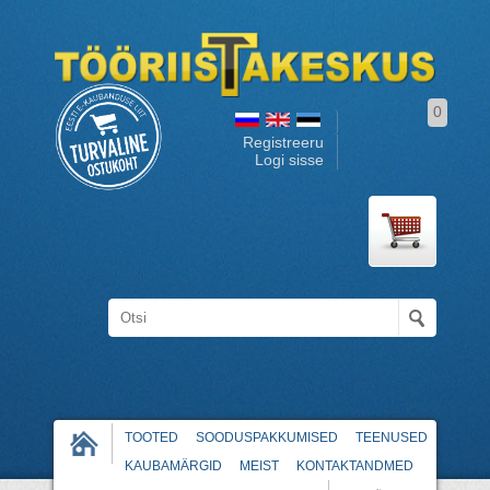
0
Registreeru
Logi sisse
TOOTED
SOODUSPAKKUMISED
TEENUSED
KAUBAMÄRGID
MEIST
KONTAKTANDMED