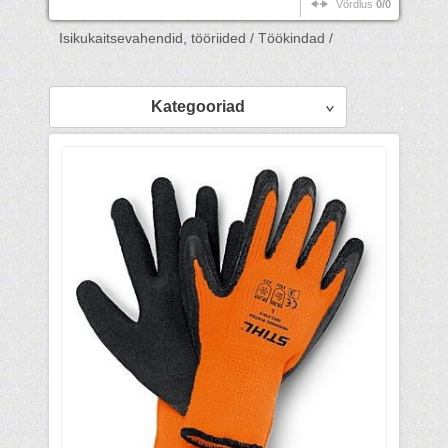
Võrdlus
0/0
Isikukaitsevahendid, tööriided /
Töökindad /
Kategooriad