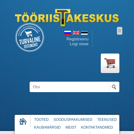
0
Registreeru
Logi sisse
TOOTED
SOODUSPAKKUMISED
TEENUSED
KAUBAMÄRGID
MEIST
KONTAKTANDMED