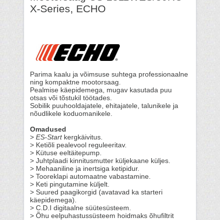
X-Series, ECHO
Parima kaalu ja võimsuse suhtega professionaalne
ning kompaktne mootorsaag.
Pealmise käepidemega, mugav kasutada puu
otsas või tõstukil töötades.
Sobilik puuhooldajatele, ehitajatele, talunikele ja
nõudlikele koduomanikele.
Omadused
>
ES-Start
kergkäivitus.
> Ketiõli pealevool reguleeritav.
> Kütuse eeltäitepump.
> Juhtplaadi kinnitusmutter küljekaane küljes.
> Mehaaniline ja inertsiga ketipidur.
> Tooreklapi automaatne vabastamine.
> Keti pingutamine küljelt.
> Suured paagikorgid (avatavad ka starteri
käepidemega).
> C.D.I digitaalne süütesüsteem.
> Õhu eelpuhastussüsteem hoidmaks õhufiltrit