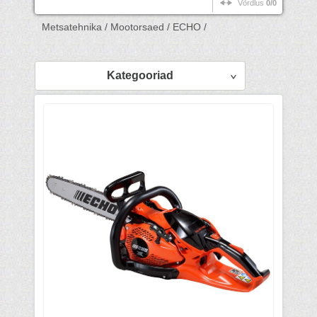
Võrdlus
0/0
Metsatehnika /
Mootorsaed /
ECHO /
Kategooriad