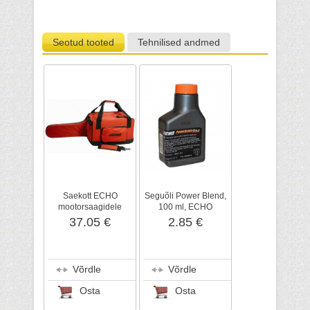
Seotud tooted
Tehnilised andmed
Saekott ECHO
Seguõli Power Blend,
mootorsaagidele
100 ml, ECHO
37.05 €
2.85 €
Võrdle
Võrdle
Osta
Osta