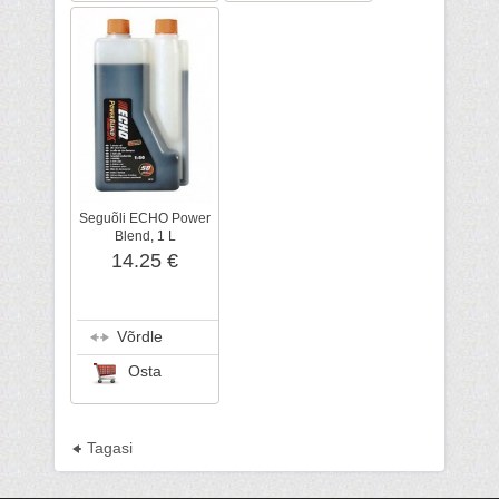
Seguõli ECHO Power
Blend, 1 L
doseeritavas pudelis
14.25 €
Võrdle
Osta
Tagasi