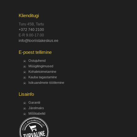
Klienditugi
Turu 45B, Tartu
+372 740 2100
E-R 9.00-17.00
info@tooriistakeskus.ee
E-poest tellimine
Ostujuhend
Müügitingimused
Kohaletoimetamine
Kauba tagastamine
Isikuandmete töötlemine
Lisainfo
Garantii
Järelmaks
Mõõttabelid