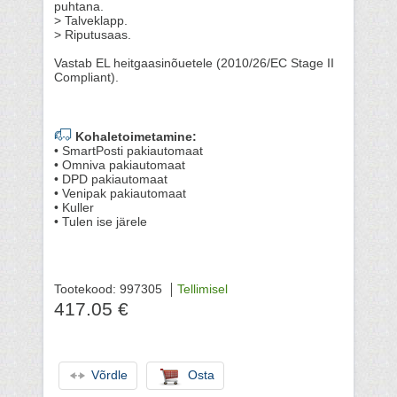
puhtana.
> Talveklapp.
> Riputusaas.
Vastab EL heitgaasinõuetele (2010/26/EC Stage II
Compliant).
Kohaletoimetamine:
• SmartPosti pakiautomaat
• Omniva pakiautomaat
• DPD pakiautomaat
• Venipak pakiautomaat
• Kuller
• Tulen ise järele
Tootekood: 997305
Tellimisel
417.05 €
Võrdle
Osta