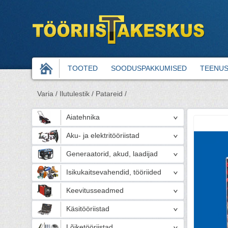
TOOTED
SOODUSPAKKUMISED
TEENU
Varia /
Ilutulestik /
Patareid /
Aiatehnika
Aku- ja elektritööriistad
Generaatorid, akud, laadijad
Isikukaitsevahendid, tööriided
Keevitusseadmed
Käsitööriistad
Lõiketööriistad