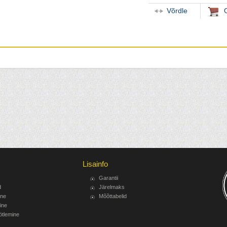
Võrdle
Lisainfo
Garantii
d
Järelmaks
ine
Mõõttabelid
ine
ötlemine