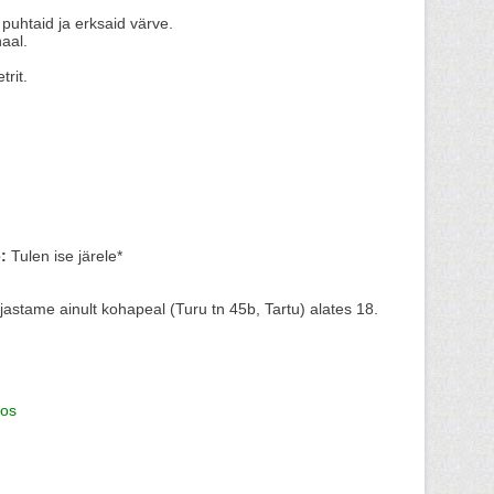
, puhtaid ja erksaid värve.
aal.
trit.
:
Tulen ise järele*
äljastame ainult kohapeal (Turu tn 45b, Tartu) alates 18.
os