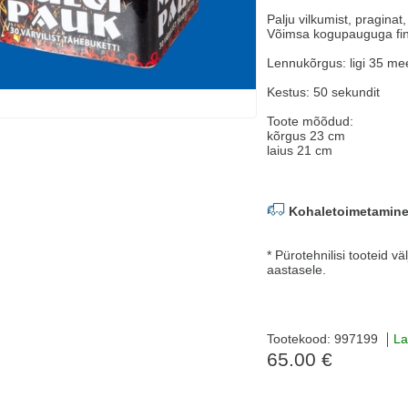
Palju vilkumist, praginat
Võimsa kogupauguga fin
Lennukõrgus: ligi 35 mee
Kestus: 50 sekundit
Toote mõõdud:
kõrgus 23 cm
laius 21 cm
Kohaletoimetamine
* Pürotehnilisi tooteid v
aastasele.
Tootekood: 997199
La
65.00 €