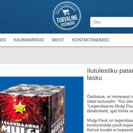
SED
KAUBAMÄRGID
MEIST
KONTAKTANDMED
Ilutulestiku p
lasku
Öeldakse, et inimesest 
ütleb laulusalm: “Kui ole
“Legendaarne Mulgi Pauk”
tähebuketti, igal hinda va
Mulgi Pauk on legendaar
konkurentide poolt kopeer
Kehva toodet ei kopeerit