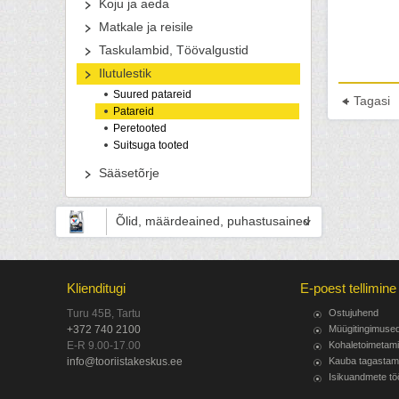
Koju ja aeda
Matkale ja reisile
Taskulambid, Töövalgustid
Ilutulestik
Suured patareid
Tagasi
Patareid
Peretooted
Suitsuga tooted
Sääsetõrje
Õlid, määrdeained, puhastusained
Klienditugi
E-poest tellimine
Turu 45B, Tartu
Ostujuhend
+372 740 2100
Müügitingimuse
E-R 9.00-17.00
Kohaletoimetam
info@tooriistakeskus.ee
Kauba tagastam
Isikuandmete tö