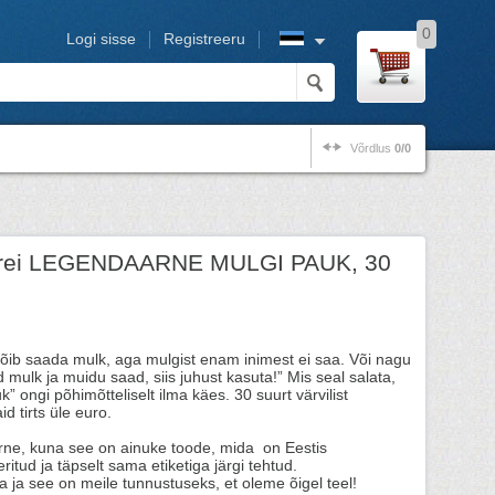
0
Logi sisse
Registreeru
Võrdlus
0/0
atarei LEGENDAARNE MULGI PAUK, 30
võib saada mulk, aga mulgist enam inimest ei saa. Või nagu
d mulk ja muidu saad, siis juhust kasuta!” Mis seal salata,
 ongi põhimõtteliselt ilma käes. 30 suurt värvilist
id tirts üle euro.
ne, kuna see on ainuke toode, mida on Eestis
itud ja täpselt sama etiketiga järgi tehtud.
a ja see on meile tunnustuseks, et oleme õigel teel!