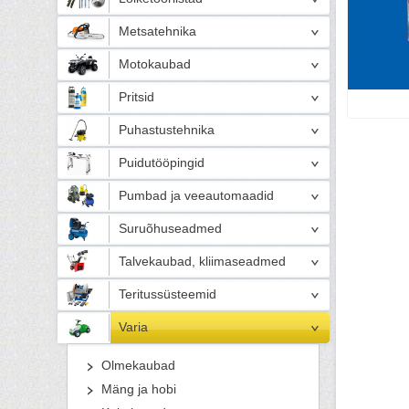
Metsatehnika
Motokaubad
Pritsid
Puhastustehnika
Puidutööpingid
Pumbad ja veeautomaadid
Suruõhuseadmed
Talvekaubad, kliimaseadmed
Teritussüsteemid
Varia
Olmekaubad
Mäng ja hobi