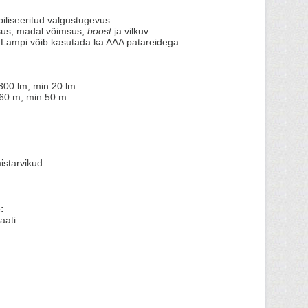
abiliseeritud valgustugevus.
msus, madal võimsus,
boost
ja vilkuv.
.Lampi võib kasutada ka AAA patareidega.
0 lm, min 20 lm
60 m, min 50 m
istarvikud.
:
aati