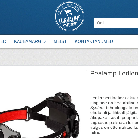
SED
KAUBAMÄRGID
MEIST
KONTAKTANDMED
Pealamp Ledlen
Ledlenseri laetava aku
ning see on hea abiline n
System
tehnoloogiale on
ohututuli ja lihtsalt jälgi
Akupakett asub peapaela
tagaosas paikneva lülit
valgus on ette nähtud la
taha.