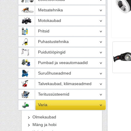
Metsatehnika
Motokaubad
Pritsid
Puhastustehnika
Puidutööpingid
Pumbad ja veeautomaadid
Suruõhuseadmed
Talvekaubad, kliimaseadmed
Teritussüsteemid
Varia
Olmekaubad
Mäng ja hobi