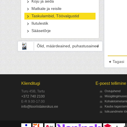
Koju ja aeda
Matkale ja reisile
Taskulambid, Töövalgustid
Ilutulestik
Sääsetõrje
Õlid, määrdeained, puhastusained
Tagasi
Klienditugi
E-poest tellimine
Turu 45B, Tartu
Ostujuhend
+372 740 2100
Müügitingimuse
E-R 9.00-17.00
Kohaletoimetam
info@tooriistakeskus.ee
Kauba tagastam
Isikuandmete tö