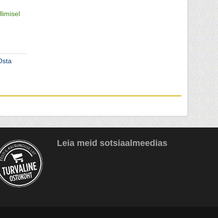
llimisel
Osta
Leia meid sotsiaalmeedias