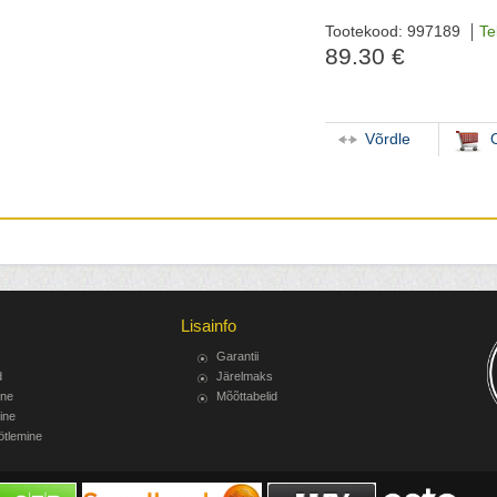
Tootekood: 997189
Te
89.30 €
Võrdle
Lisainfo
Garantii
d
Järelmaks
ine
Mõõttabelid
ine
ötlemine