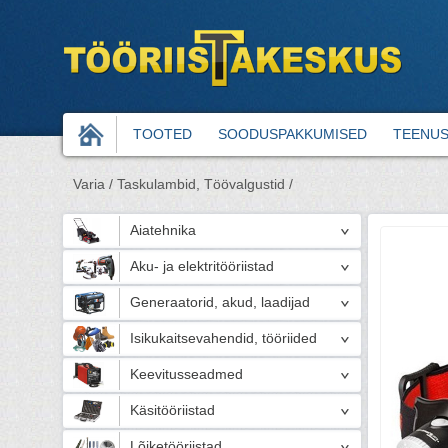
TOOTED
SOODUSPAKKUMISED
TEENU
Varia /
Taskulambid, Töövalgustid /
Aiatehnika
Aku- ja elektritööriistad
Generaatorid, akud, laadijad
Isikukaitsevahendid, tööriided
Keevitusseadmed
Käsitööriistad
Lõiketööriistad