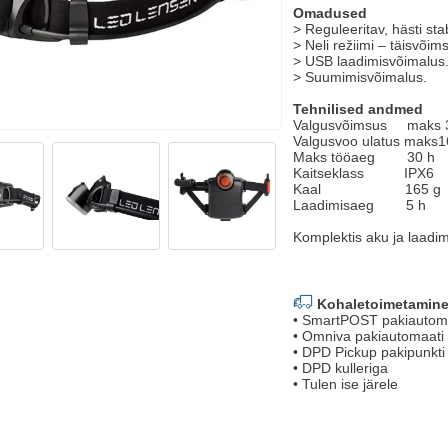
Omadused
> Reguleeritav, hästi st
> Neli režiimi – täisvõi
> USB laadimisvõimalus
> Suumimisvõimalus.
Tehnilised andmed
Valgusvõimsus maks 30
Valgusvoo ulatus maks1
Maks tööaeg 30 h
Kaitseklass IPX6
Kaal 165 g
Laadimisaeg 5 h
Komplektis aku ja laadim
Kohaletoimetamine
• SmartPOST pakiautom
• Omniva pakiautomaati
• DPD Pickup pakipunkti
• DPD kulleriga
• Tulen ise järele