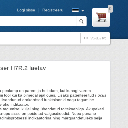
0
Logi sisse
Registreeru
Võrdlus
0/0
ser H7R.2 laetav
ga pealamp on parem ja heledam, kui kunagi varem
ii tööl kui ka pimedal ajal õues. Lisaks patenteeritud
Focus
 lisandunud erakordsed funktsioonid nagu tagumine
tav aku indikaator.
 tagumisel küljel ning ühendatud toitekaabliga. Akupaketi
usnupu sisse on peidetud valgusdioodid. Nupu punane
adimisprotsessi indikaatorina ning märguandetuleks selja