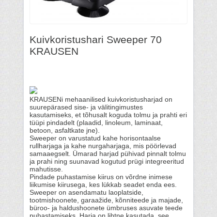
Kuivkoristushari Sweeper 70
KRAUSEN
KRAUSENi mehaanilised kuivkoristusharjad on
suurepärased sise- ja välitingimustes
kasutamiseks, et tõhusalt koguda tolmu ja prahti eri
tüüpi pindadelt (plaadid, linoleum, laminaat,
betoon, asfaltkate jne).
Sweeper on varustatud kahe horisontaalse
rullharjaga ja kahe nurgaharjaga, mis pöörlevad
samaaegselt. Ümarad harjad pühivad pinnalt tolmu
ja prahi ning suunavad kogutud prügi integreeritud
mahutisse.
Pindade puhastamise kiirus on võrdne inimese
liikumise kiirusega, kes lükkab seadet enda ees.
Sweeper on asendamatu laoplatside,
tootmishoonete, garaažide, kõnniteede ja majade,
büroo- ja haldushoonete ümbruses asuvate teede
puhastamiseks. Harja on lihtne kasutada, see