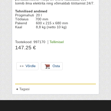
toimib ilma elektrita ning võimaldab töötamist 24/7.
Tehnilised andmed
Prügimahuti 20 l
Töölaius 700 mm
Pakend 600 х 215 х 680 mm
Kaal 8,8 kg (netto 10 kg)
Tootekood: 997170
Tellimisel
147.25 €
Võrdle
Osta
Tagasi