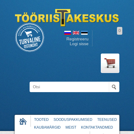
0
Registreeru
Logi sisse
TOOTED
SOODUSPAKKUMISED
TEENUSED
KAUBAMÄRGID
MEIST
KONTAKTANDMED