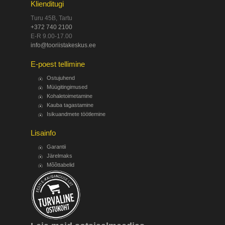
Klienditugi
Turu 45B, Tartu
+372 740 2100
E-R 9.00-17.00
info@tooriistakeskus.ee
E-poest tellimine
Ostujuhend
Müügitingimused
Kohaletoimetamine
Kauba tagastamine
Isikuandmete töötlemine
Lisainfo
Garantii
Järelmaks
Mõõttabelid