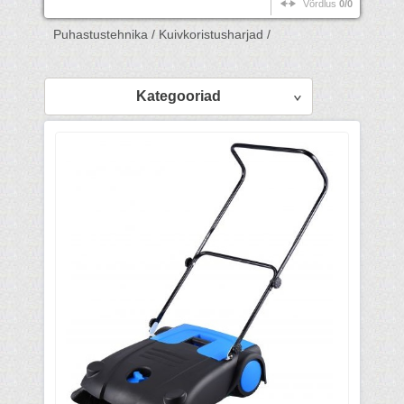
Võrdlus
0/0
Puhastustehnika /
Kuivkoristusharjad /
Kategooriad