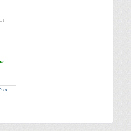
:
at
os
Osta