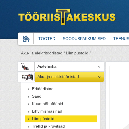
TOOTED
SOODUSPAKKUMISED
TEENU
Aku- ja elektritööriistad /
Liimipüstolid /
Aiatehnika
Aku- ja elektritööriistad
Eritööriistad
Saed
Kuumaõhuföönid
Lihvimismasinad
Liimipüstolid
Trellid ja kruvitsad