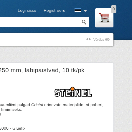
0
Logi sisse
Registreeru
Võrdlus
0/0
250 mm, läbipaistvad, 10 tk/pk
kuumliimi pulgad
Cristal
erinevate materjalide, nt paberi,
 liimimiseks.
m
5000 - Gluefix