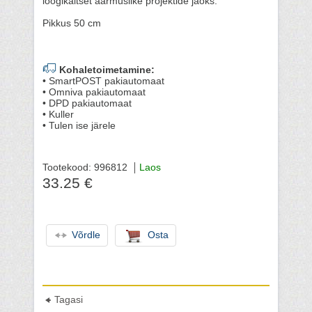
löögikaitset äärmuslike projektide jaoks.
Pikkus 50 cm
Kohaletoimetamine:
• SmartPOST pakiautomaat
• Omniva pakiautomaat
• DPD pakiautomaat
• Kuller
• Tulen ise järele
Tootekood: 996812
Laos
33.25 €
Võrdle
Osta
Tagasi