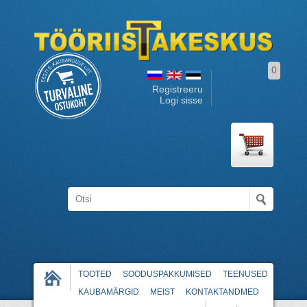
0
Registreeru
Logi sisse
TOOTED
SOODUSPAKKUMISED
TEENUSED
KAUBAMÄRGID
MEIST
KONTAKTANDMED