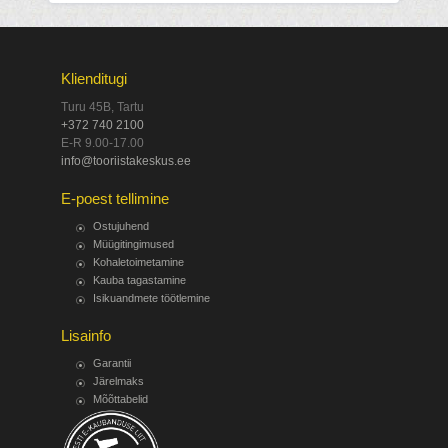
Klienditugi
Turu 45B, Tartu
+372 740 2100
E-R 9.00-17.00
info@tooriistakeskus.ee
E-poest tellimine
Ostujuhend
Müügitingimused
Kohaletoimetamine
Kauba tagastamine
Isikuandmete töötlemine
Lisainfo
Garantii
Järelmaks
Mõõttabelid