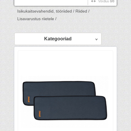
Võrdlus
0/0
Isikukaitsevahendid, tööriided /
Riided /
Lisavarustus riietele /
Kategooriad