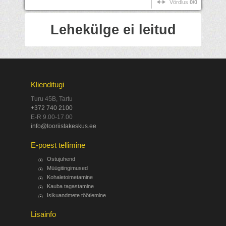
Võrdlus
0/0
Lehekülge ei leitud
Klienditugi
Turu 45B, Tartu
+372 740 2100
E-R 9.00-17.00
info@tooriistakeskus.ee
E-poest tellimine
Ostujuhend
Müügitingimused
Kohaletoimetamine
Kauba tagastamine
Isikuandmete töötlemine
Lisainfo