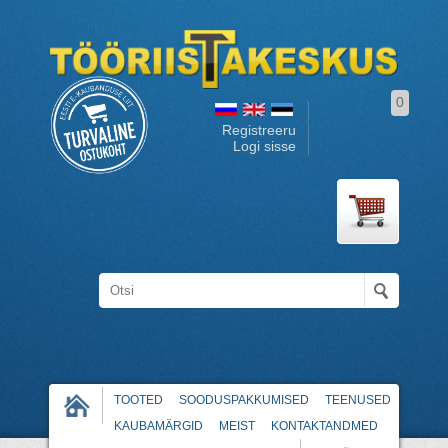
0
Registreeru
Logi sisse
TOOTED
SOODUSPAKKUMISED
TEENUSED
KAUBAMÄRGID
MEIST
KONTAKTANDMED