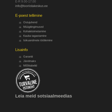
E-R 9.00-17.00
info@tooriistakeskus.ee
E-poest tellimine
Ostujuhend
Müügitingimused
Kohaletoimetamine
Kauba tagastamine
Isikuandmete töötlemine
Lisainfo
Garantii
Järelmaks
Mõõttabelid
Leia meid sotsiaalmeedias