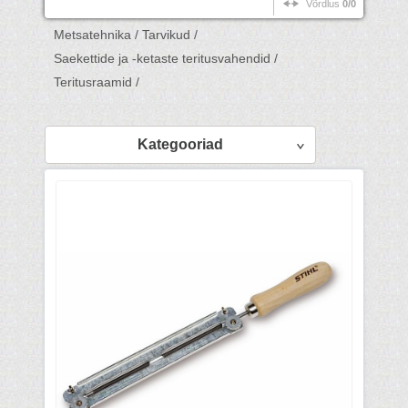
Võrdlus
0/0
Metsatehnika /
Tarvikud /
Saekettide ja -ketaste teritusvahendid /
Teritusraamid /
Kategooriad