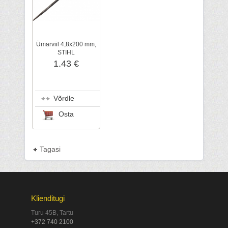
Ümarviil 4,8x200 mm,
STIHL
1.43 €
Võrdle
Osta
Tagasi
Klienditugi
Turu 45B, Tartu
+372 740 2100