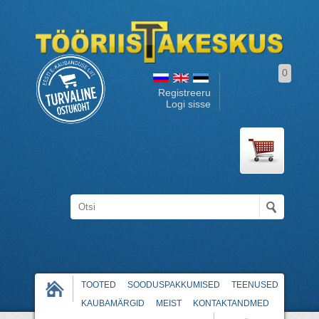
0
Registreeru
Logi sisse
TOOTED
SOODUSPAKKUMISED
TEENUSED
KAUBAMÄRGID
MEIST
KONTAKTANDMED