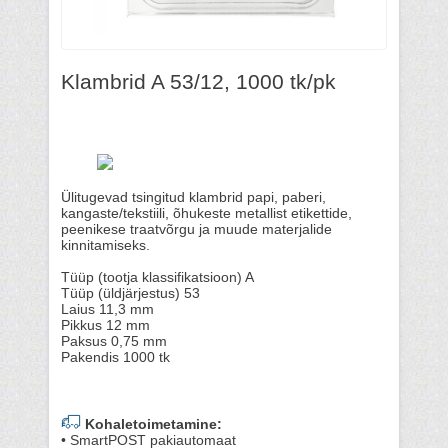
Klambrid A 53/12, 1000 tk/pk
Ülitugevad tsingitud klambrid papi, paberi,
kangaste/tekstiili, õhukeste metallist etikettide,
peenikese traatvõrgu ja muude materjalide
kinnitamiseks.
Tüüp (tootja klassifikatsioon) A
Tüüp (üldjärjestus) 53
Laius 11,3 mm
Pikkus 12 mm
Paksus 0,75 mm
Pakendis 1000 tk
Kohaletoimetamine:
• SmartPOST pakiautomaat