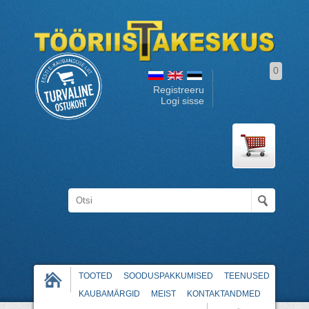
0
Registreeru
Logi sisse
TOOTED
SOODUSPAKKUMISED
TEENUSED
KAUBAMÄRGID
MEIST
KONTAKTANDMED