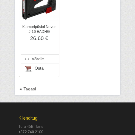
Klambripüstol Novus
J-16 EADHG
26.60 €
Võrdle
Osta
Tagasi
Klienditugi
Turu 45B, Tartu
+372 740 2100