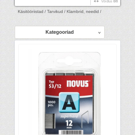
Võrdlus
0/0
Käsitööriistad /
Tarvikud /
Klambrid, needid /
Kategooriad