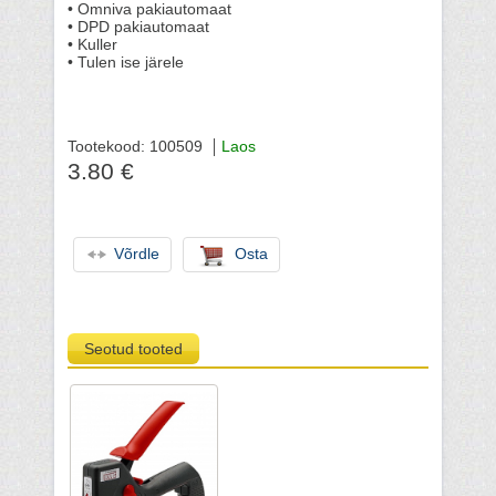
• Omniva pakiautomaat
• DPD pakiautomaat
• Kuller
• Tulen ise järele
Tootekood: 100509
Laos
3.80 €
Võrdle
Osta
Seotud tooted