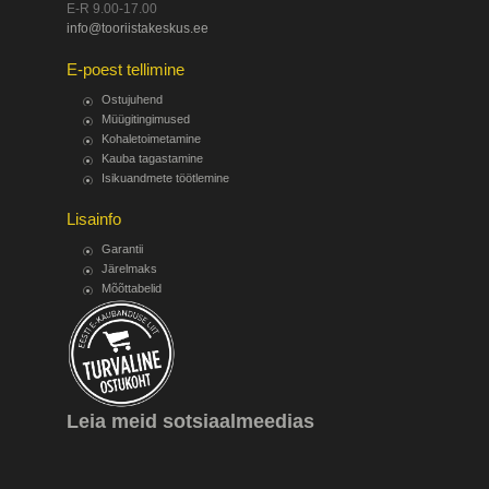
E-R 9.00-17.00
info@tooriistakeskus.ee
E-poest tellimine
Ostujuhend
Müügitingimused
Kohaletoimetamine
Kauba tagastamine
Isikuandmete töötlemine
Lisainfo
Garantii
Järelmaks
Mõõttabelid
Leia meid sotsiaalmeedias