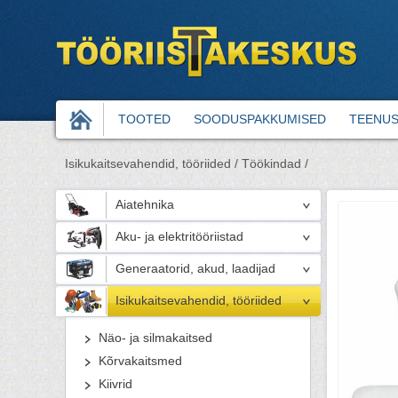
TOOTED
SOODUSPAKKUMISED
TEENU
Isikukaitsevahendid, tööriided /
Töökindad /
Aiatehnika
Aku- ja elektritööriistad
Generaatorid, akud, laadijad
Isikukaitsevahendid, tööriided
Näo- ja silmakaitsed
Kõrvakaitsmed
Kiivrid