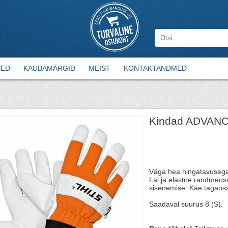
SED
KAUBAMÄRGID
MEIST
KONTAKTANDMED
Kindad ADVANC
Väga hea hingatavusega 
Lai ja elastne randmeos
sisenemise. Käe tagaosa 
Saadaval suurus 8 (S).