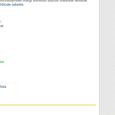
vormistamisel märgi soovitud suurus märkuse lahtisse.
õtude tabelist
.
:
at
os
Osta