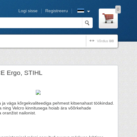
0
Logi sisse
Registreeru
Võrdlus
0/0
E Ergo, STIHL
ja väga kõrgekvaliteediga pehmest kitsenahast töökindad.
a ning Velcro kinnitusega hoiab ära võõrkehade
oranžist nailonist.