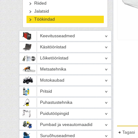
Riided
Jalatsid
Töökindad
Keevitusseadmed
Käsitööriistad
Lõiketööriistad
Metsatehnika
Motokaubad
Pritsid
Puhastustehnika
Puidutööpingid
Pumbad ja veeautomaadid
Tagasi
Suruõhuseadmed