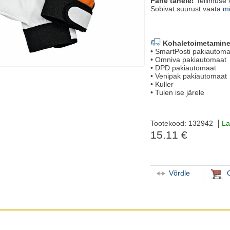
Pane tähele!
Tellimuse 
Sobivat suurust vaata
mõ
Kohaletoimetamine
• SmartPosti pakiautoma
• Omniva pakiautomaat
• DPD pakiautomaat
• Venipak pakiautomaat
• Kuller
• Tulen ise järele
Tootekood: 132942
La
15.11 €
Võrdle