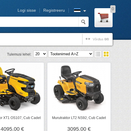
0
Logi sisse
Registreeru
Võrdlus
0/0
Tulemusi lehel:
or XT1 OS107, Cub Cadet
Murutraktor LT2 NS92, Cub Cadet
4095.00 €
3095.00 €