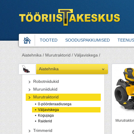
TOOTED
SOODUSPAKKUMISED
TEENU
Aiatehnika /
Murutraktorid /
Väljaviskega /
Aiatehnika
Robotniidukid
Muruniidukid
Murutraktorid
0-pöörderaadiusega
Väljaviskega
Kogujaga
Murutrakto
Raiderid
Trimmerid