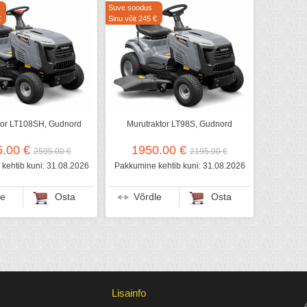
Suve soodus
€
Sinu võit 245 €
tor LT108SH, Gudnord
Murutraktor LT98S, Gudnord
5.00 €
1950.00 €
2595.00 €
2195.00 €
kehtib kuni: 31.08.2026
Pakkumine kehtib kuni: 31.08.2026
le
Osta
Võrdle
Osta
Lisainfo