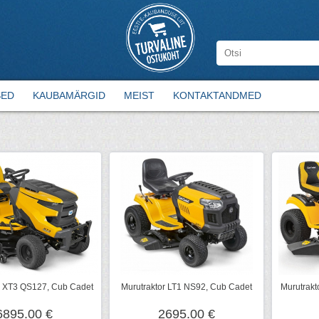
SED
KAUBAMÄRGID
MEIST
KONTAKTANDMED
r XT3 QS127, Cub Cadet
Murutraktor LT1 NS92, Cub Cadet
Murutrakt
6895.00 €
2695.00 €