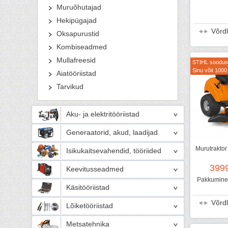
Muruõhutajad
Hekipügajad
Võrd
Oksapurustid
Kombiseadmed
Mullafreesid
STIHL soodus
Sinu võit 1000
Aiatööriistad
Tarvikud
Aku- ja elektritööriistad
Generaatorid, akud, laadijad
Murutrakto
Isikukaitsevahendid, tööriided
399
Keevitusseadmed
Pakkumine 
Käsitööriistad
Võrd
Lõiketööriistad
Metsatehnika