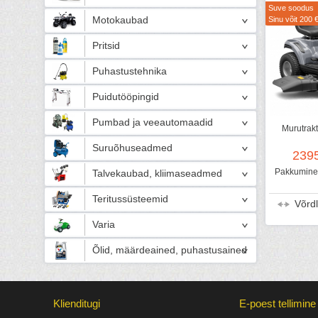
Suve soodus
Motokaubad
Sinu võit 200 
Pritsid
Puhastustehnika
Puidutööpingid
Pumbad ja veeautomaadid
Murutrak
Suruõhuseadmed
239
Pakkumine 
Talvekaubad, kliimaseadmed
Teritussüsteemid
Võrd
Varia
Õlid, määrdeained, puhastusained
Klienditugi
E-poest tellimine