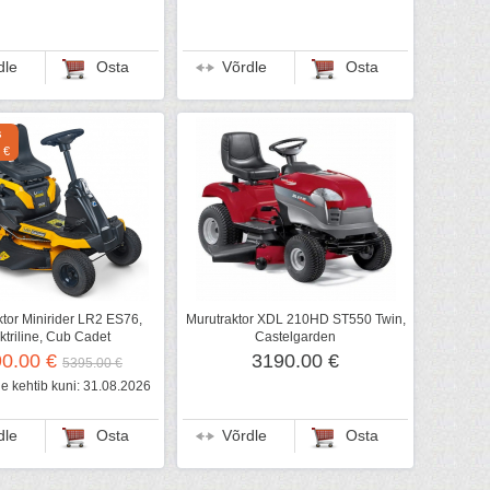
dle
Osta
Võrdle
Osta
s
 €
tor Minirider LR2 ES76,
Murutraktor XDL 210HD ST550 Twin,
ktriline, Cub Cadet
Castelgarden
90.00 €
3190.00 €
5395.00 €
 kehtib kuni: 31.08.2026
dle
Osta
Võrdle
Osta