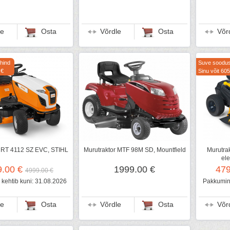
le
Osta
Võrdle
Osta
Võr
hind
Suve soodu
 €
Sinu võit 605
r RT 4112 SZ EVC, STIHL
Murutraktor MTF 98M SD, Mountfield
Murutrak
ele
9.00 €
1999.00 €
47
4999.00 €
kehtib kuni: 31.08.2026
Pakkumine
le
Osta
Võrdle
Osta
Võr