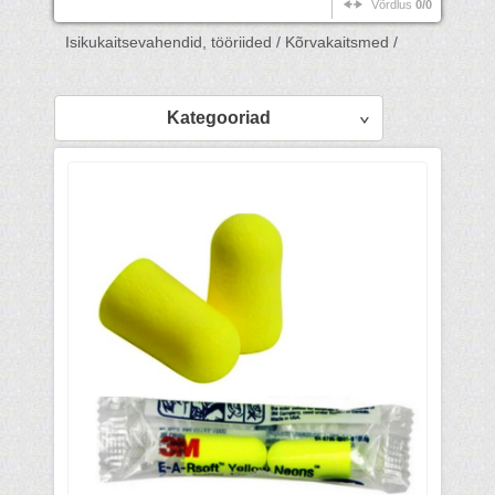
Võrdlus
0/0
Isikukaitsevahendid, tööriided /
Kõrvakaitsmed /
Kategooriad