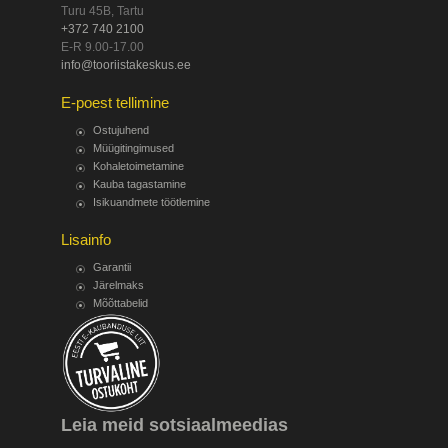
Turu 45B, Tartu
+372 740 2100
E-R 9.00-17.00
info@tooriistakeskus.ee
E-poest tellimine
Ostujuhend
Müügitingimused
Kohaletoimetamine
Kauba tagastamine
Isikuandmete töötlemine
Lisainfo
Garantii
Järelmaks
Mõõttabelid
Leia meid sotsiaalmeedias