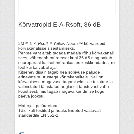
Kõrvatropid E-A-Rsoft, 36 dB
3M™
E-A-Rsoft™ Yellow Neons™
kõrvatropid
kõrvakanalisse sisestamiseks.
Pehme vaht aitab tagada madala rõhu kõrvakanali
sees, vähendab mürataset kuni 36 dB ning pakub
suurepärast kaitset mürarikastes keskkondades, nii
tööl kui ka vabal ajal.
Kitsenev disain tagab hea sobivuse paljude
erinevate suurustega kõrvakanalitele. Neil on
kõrvasisese mugavuse tagamiseks sile tekstuur ja
valmistatud täiustatud aeglaselt taastuvast vahu
koostisest, mis tagab mugava kandmise kogu
päeva jooksul.
Materjal: polüuretaan
Täielikult testitud ja heaks kiidetud vastavalt
standardile EN 352-2