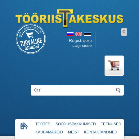
0
Registreeru
Logi sisse
TOOTED
SOODUSPAKKUMISED
TEENUSED
KAUBAMÄRGID
MEIST
KONTAKTANDMED