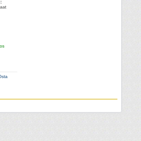
:
aat
os
Osta