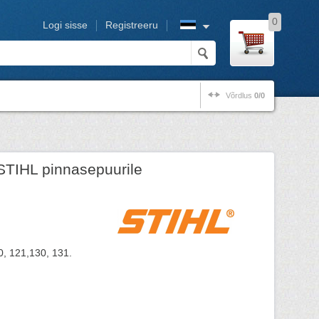
0
Logi sisse
Registreeru
Võrdlus
0/0
STIHL pinnasepuurile
, 121,130, 131.