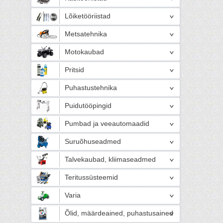
Lõiketööriistad
Metsatehnika
Motokaubad
Pritsid
Puhastustehnika
Puidutööpingid
Pumbad ja veeautomaadid
Suruõhuseadmed
Talvekaubad, kliimaseadmed
Teritussüsteemid
Varia
Õlid, määrdeained, puhastusained