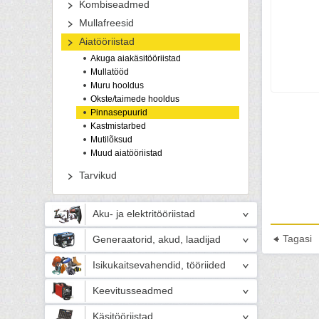
Kombiseadmed
Mullafreesid
Aiatööriistad
Akuga aiakäsitööriistad
Mullatööd
Muru hooldus
Okste/taimede hooldus
Pinnasepuurid
Kastmistarbed
Mutilõksud
Muud aiatööriistad
Tarvikud
Aku- ja elektritööriistad
Tagasi
Generaatorid, akud, laadijad
Isikukaitsevahendid, tööriided
Keevitusseadmed
Käsitööriistad