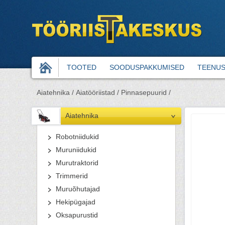
TOOTED
SOODUSPAKKUMISED
TEENU
Aiatehnika /
Aiatööriistad /
Pinnasepuurid /
Aiatehnika
Robotniidukid
Muruniidukid
Murutraktorid
Trimmerid
Muruõhutajad
Hekipügajad
Oksapurustid