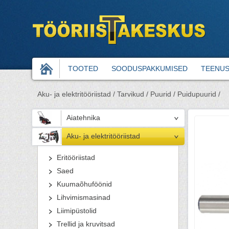
TOOTED
SOODUSPAKKUMISED
TEENU
Aku- ja elektritööriistad /
Tarvikud /
Puurid /
Puidupuurid /
Aiatehnika
Aku- ja elektritööriistad
Eritööriistad
Saed
Kuumaõhuföönid
Lihvimismasinad
Liimipüstolid
Trellid ja kruvitsad