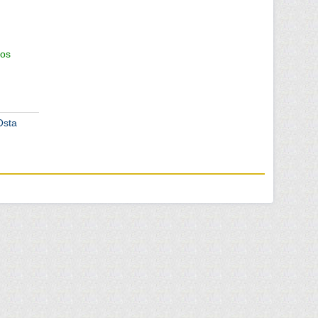
os
Osta