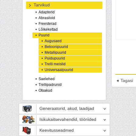
Tarvikud
Adapterid
Abrasiivid
Freesterad
Lõikekettad
Puurid
Augusaed
Betoonipuurid
Metallipuurid
Puidupuurid
Trelli meislid
Universaalpuurid
Saelehed
Tagasi
Trellipadrunid
Otsakud
Generaatorid, akud, laadijad
Isikukaitsevahendid, tööriided
Keevitusseadmed