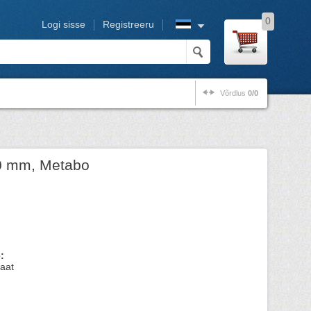
0
Logi sisse
Registreeru
Võrdlus
0/0
0 mm, Metabo
:
aat