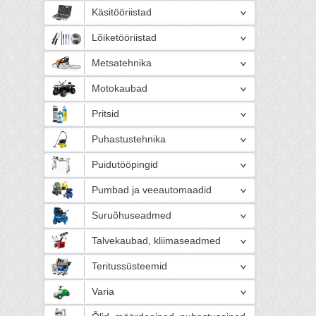
Käsitööriistad
Lõiketööriistad
Metsatehnika
Motokaubad
Pritsid
Puhastustehnika
Puidutööpingid
Pumbad ja veeautomaadid
Suruõhuseadmed
Talvekaubad, kliimaseadmed
Teritussüsteemid
Varia