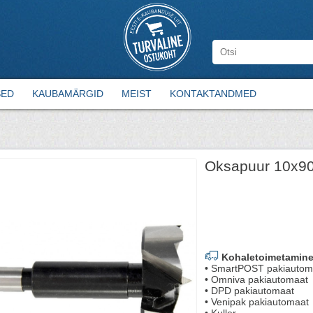
SED
KAUBAMÄRGID
MEIST
KONTAKTANDMED
Oksapuur 10x9
Kohaletoimetamine
• SmartPOST pakiautom
• Omniva pakiautomaat
• DPD pakiautomaat
• Venipak pakiautomaat