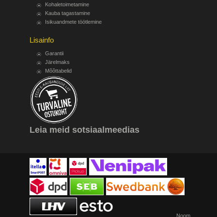
Kohaletoimetamine
Kauba tagastamine
Isikuandmete töötlemine
Lisainfo
Garantii
Järelmaks
Mõõttabelid
Leia meid sotsiaalmeedias
Noom