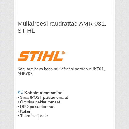
Mullafreesi raudrattad AMR 031,
STIHL
Kasutamiseks koos mullafreesi adraga AHK701,
AHK702.
Kohaletoimetamine:
• SmartPOST pakiautomaat
• Omniva pakiautomaat
• DPD pakiautomaat
• Kuller
• Tulen ise järele