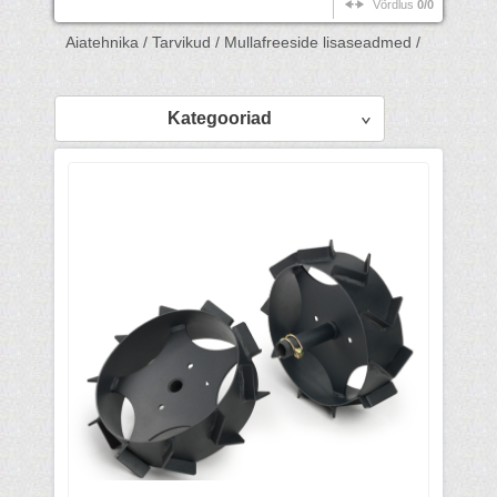
Võrdlus
0/0
Aiatehnika /
Tarvikud /
Mullafreeside lisaseadmed /
Kategooriad