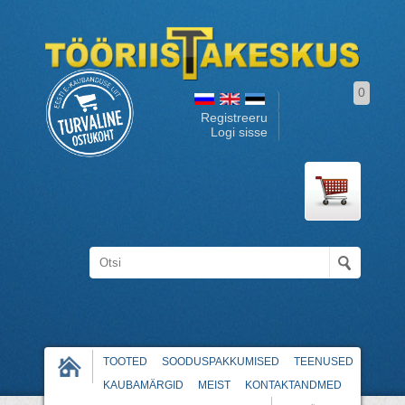
0
Registreeru
Logi sisse
TOOTED
SOODUSPAKKUMISED
TEENUSED
KAUBAMÄRGID
MEIST
KONTAKTANDMED