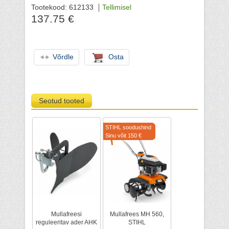
Tootekood: 612133
Tellimisel
137.75 €
Võrdle
Osta
Seotud tooted
STIHL soodushind
Sinu võit 150 €
Mullafreesi
Mullafrees MH 560,
reguleeritav ader AHK
STIHL