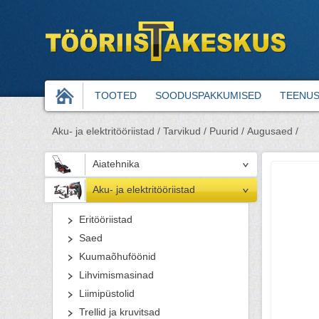
TOOTED
SOODUSPAKKUMISED
TEENU
Aku- ja elektritööriistad /
Tarvikud /
Puurid /
Augusaed /
Aiatehnika
Aku- ja elektritööriistad
Eritööriistad
Saed
Kuumaõhuföönid
Lihvimismasinad
Liimipüstolid
Trellid ja kruvitsad