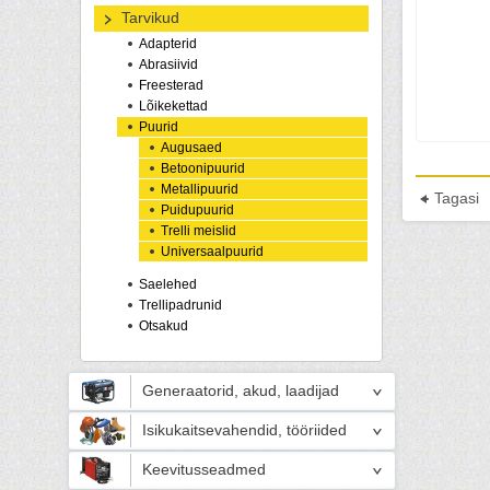
Tarvikud
Adapterid
Abrasiivid
Freesterad
Lõikekettad
Puurid
Augusaed
Betoonipuurid
Metallipuurid
Tagasi
Puidupuurid
Trelli meislid
Universaalpuurid
Saelehed
Trellipadrunid
Otsakud
Generaatorid, akud, laadijad
Isikukaitsevahendid, tööriided
Keevitusseadmed