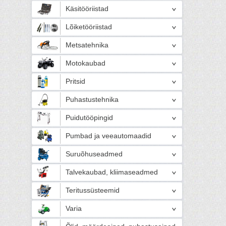
Käsitööriistad
Lõiketööriistad
Metsatehnika
Motokaubad
Pritsid
Puhastustehnika
Puidutööpingid
Pumbad ja veeautomaadid
Suruõhuseadmed
Talvekaubad, kliimaseadmed
Teritussüsteemid
Varia