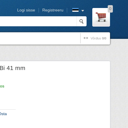
0
Logi sisse
Registreeru
Võrdlus
0/0
Bi 41 mm
os
Osta