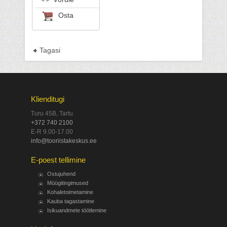
Osta
Tagasi
Klienditugi
Turu 45B, Tartu
+372 740 2100
E-R 9.00-17.00
info@tooriistakeskus.ee
E-poest tellimine
Ostujuhend
Müügitingimused
Kohaletoimetamine
Kauba tagastamine
Isikuandmete töötlemine