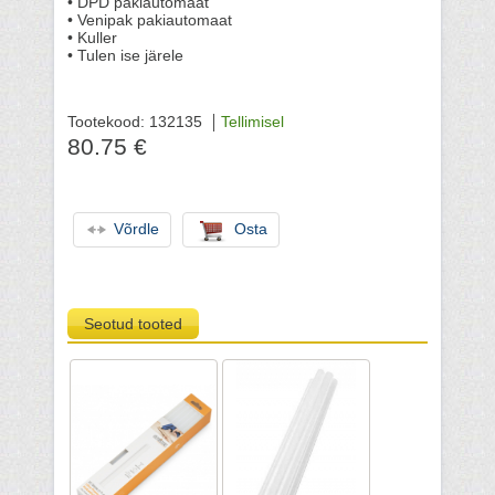
• DPD pakiautomaat
• Venipak pakiautomaat
• Kuller
• Tulen ise järele
Tootekood: 132135
Tellimisel
80.75 €
Võrdle
Osta
Seotud tooted