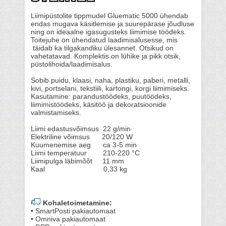
Liimipüstolite tippmudel Gluematic 5000 ühendab
endas mugava käsitlemise ja suurepärase jõudluse
ning on ideaalne igasugusteks liimimise töödeks.
Toitejuhe on ühendatud laadimisalusesse, mis
täidab ka tilgakandiku ülesannet. Otsikud on
vahetatavad. Komplektis on lühike ja pikk otsik,
püstolihoida/laadimisalus.
Sobib puidu, klaasi, naha, plastiku, paberi, metalli,
kivi, portselani, tekstiili, kartongi, korgi liimimiseks.
Kasutamine: parandustöödeks, puutöödeks,
liimimistöödeks, käsitöö ja dekoratsioonide
valmistamiseks.
Liimi edastusvõimsus 22 g/min
Elektriline võimsus 20/120 W
Kuumenemise aeg ca 3-5 min
Liimi temperatuur 210-220 °C
Liimipulga läbimõõt 11 mm
Kaal 0,33 kg
Kohaletoimetamine:
• SmartPosti pakiautomaat
• Omniva pakiautomaat