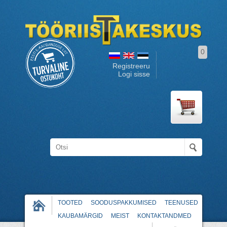
0
Registreeru
Logi sisse
TOOTED
SOODUSPAKKUMISED
TEENUSED
KAUBAMÄRGID
MEIST
KONTAKTANDMED