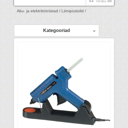
Võrdlus
0/0
Aku- ja elektritööriistad /
Liimipüstolid /
Kategooriad