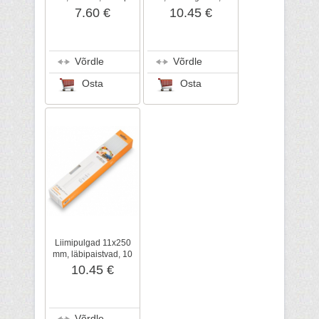
tk/pk
7.60 €
10.45 €
Võrdle
Võrdle
Osta
Osta
Liimipulgad 11x250
mm, läbipaistvad, 10
tk/pk
10.45 €
Võrdle