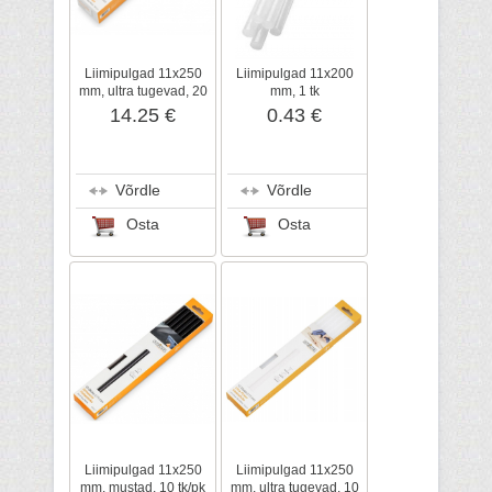
Liimipulgad 11x250
Liimipulgad 11x200
mm, ultra tugevad, 20
mm, 1 tk
tk/pk
14.25 €
0.43 €
Võrdle
Võrdle
Osta
Osta
Liimipulgad 11x250
Liimipulgad 11x250
mm, mustad, 10 tk/pk
mm, ultra tugevad, 10