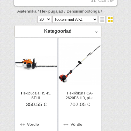
Võrdlus
0/0
Aiatehnika /
Hekipügajad /
Bensiinimootoriga /
Kategooriad
Hekipügaja HS 45,
Hekilõikur HCA-
STIHL
2620ES-HD, pika
varrega, X-Series,
350.55 €
702.05 €
ECHO
Võrdle
Võrdle