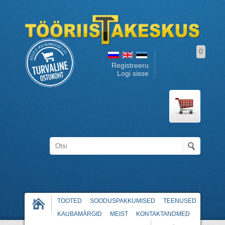
0
Registreeru
Logi sisse
TOOTED
SOODUSPAKKUMISED
TEENUSED
KAUBAMÄRGID
MEIST
KONTAKTANDMED