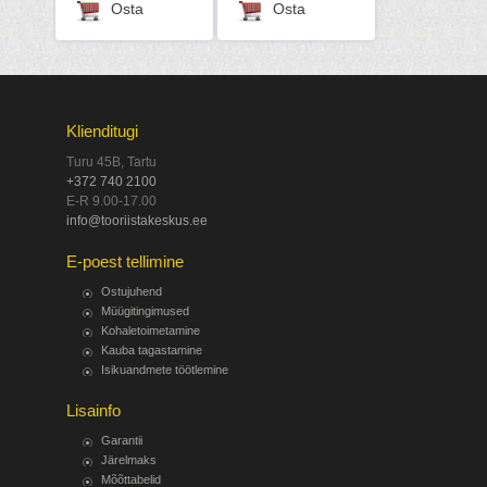
Osta
Osta
Klienditugi
Turu 45B, Tartu
+372 740 2100
E-R 9.00-17.00
info@tooriistakeskus.ee
E-poest tellimine
Ostujuhend
Müügitingimused
Kohaletoimetamine
Kauba tagastamine
Isikuandmete töötlemine
Lisainfo
Garantii
Järelmaks
Mõõttabelid